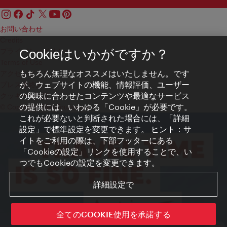
お問い合わせ
Credits
プライバシーポリシー
Cookieはいかがですか？
Terms of Use
もちろん無理なオススメはいたしません。です
アクセシビリティ
が、ウェブサイトの機能、情報評価、ユーザー
プレス連絡先
の興味に合わせたコンテンツや最適なサービス
クッキーの設定
の提供には、いわゆる「Cookie」が必要です。
© Copyright WienTourismus
これが必要ないと判断された場合には、「詳細
設定」で標準設定を変更できます。 ヒント：サ
イトをご利用の際は、下部フッターにある
「Cookieの設定」リンクを使用することで、い
つでもCookieの設定を変更できます。
詳細設定で
全てのCOOKIE使用を承諾する