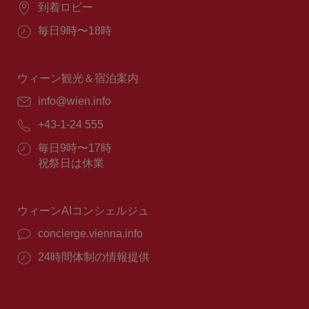
場
到着ロビー
所：
営
毎日9時〜18時
業
時
間：
ウィーン観光＆宿泊案内
E
info@wien.info
メ
電
+43-1-24 555
ー
話
ル：
営
毎日9時〜17時
番
業
祝祭日は休業
号：
時
間：
ウィーンAIコンシェルジュ
concierge.vienna.info
24時間体制の情報提供