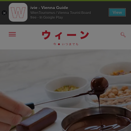
ivie - Vienna Guide
View
WienTourismus / Vienna Tourist Board
free - In Google Play
メ
検
ニ
索
ュ
メ
こ
す
ー
る
ニ
の
の
ュ
ペ
表
ー
ー
示・
非
へ
ジ
表
の
示
ト
ッ
プ
へ