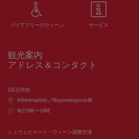
バリアフリーのウィーン
サービス
観光案内
アドレス＆コンタクト
1区旧市街
場
Albertinaplatz／Maysedergasse角
所：
営
毎日9時〜18時
業
時
間：
シュヴェヒャート・ウィーン国際空港