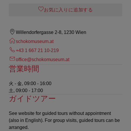
お気に入りに追加する
Willendorfergasse 2-8, 1230 Wien
schokomuseum.at
+43 1 667 21 10-219
office@schokomuseum.at
営業時間
火 - 金, 09:00 - 16:00
土, 09:00 - 17:00
ガイドツアー
See website for guided tours without appointment
(also in English). For group visits, guided tours can be
arranged.