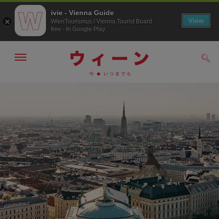
ivie - Vienna Guide
View
WienTourismus / Vienna Tourist Board
free - In Google Play
メ
検
ニ
索
ュ
メ
こ
す
ー
る
ニ
の
の
ュ
ペ
表
ー
ー
示・
非
へ
ジ
表
の
示
ト
ッ
プ
へ