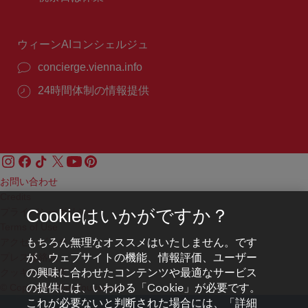
号：
時
間：
ウィーンAIコンシェルジュ
concierge.vienna.info
24時間体制の情報提供
お問い合わせ
Credits
プライバシーポリシー
Cookieはいかがですか？
Terms of Use
もちろん無理なオススメはいたしません。です
アクセシビリティ
が、ウェブサイトの機能、情報評価、ユーザー
プレス連絡先
の興味に合わせたコンテンツや最適なサービス
クッキーの設定
の提供には、いわゆる「Cookie」が必要です。
© Copyright WienTourismus
これが必要ないと判断された場合には、「詳細