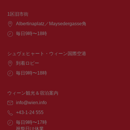
1区旧市街
場
Albertinaplatz／Maysedergasse角
所：
営
毎日9時〜18時
業
時
間：
シュヴェヒャート・ウィーン国際空港
場
到着ロビー
所：
営
毎日9時〜18時
業
時
間：
ウィーン観光＆宿泊案内
E
info@wien.info
メ
電
+43-1-24 555
ー
話
ル：
営
毎日9時〜17時
番
業
祝祭日は休業