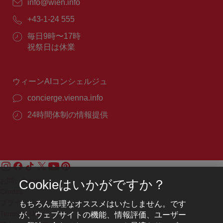
E
info@wien.info
メ
電
+43-1-24 555
ー
話
ル：
営
毎日9時〜17時
番
業
祝祭日は休業
号：
時
間：
ウィーンAIコンシェルジュ
concierge.vienna.info
24時間体制の情報提供
お問い合わせ
Cookieはいかがですか？
Credits
プライバシーポリシー
もちろん無理なオススメはいたしません。です
Terms of Use
が、ウェブサイトの機能、情報評価、ユーザー