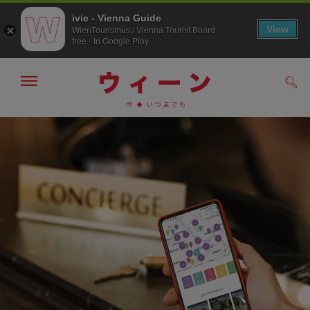
ivie - Vienna Guide
View
WienTourismus / Vienna Tourist Board
free - In Google Play
メ
検
ニ
索
ュ
メ
こ
す
ー
る
ニ
の
の
ご意見をお寄せいただき、素晴らし
ュ
ペ
表
いテーマ旅行を当ててください！
ー
ー
示・
非
へ
ジ
表
の
今すぐ登録して、旅行体験を私たちと共有するオンライ
示
ト
ン訪問者調査にご参加ください。 ご旅行後にご案内のE
ッ
メールが届きます。
プ
へ
応募する
スキップ