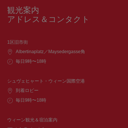
観光案内
アドレス＆コンタクト
1区旧市街
場
Albertinaplatz／Maysedergasse角
所：
営
毎日9時〜18時
業
時
間：
シュヴェヒャート・ウィーン国際空港
場
到着ロビー
所：
営
毎日9時〜18時
業
時
間：
ウィーン観光＆宿泊案内