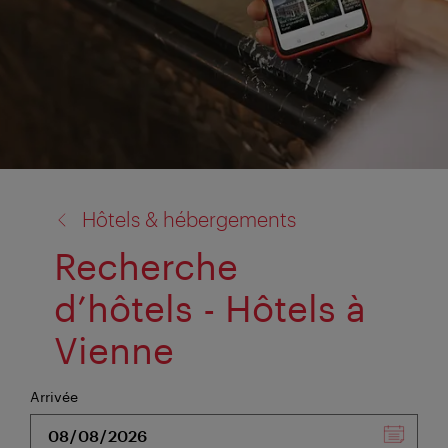
retour
Hôtels & hébergements
à:
Recherche
d’hôtels - Hôtels à
Vienne
Arrivée