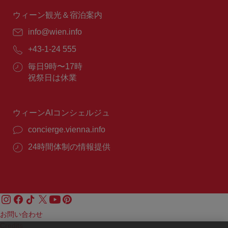
時
間：
ウィーン観光＆宿泊案内
E
info@wien.info
メ
電
+43-1-24 555
ー
話
ル：
営
毎日9時〜17時
番
業
祝祭日は休業
号：
時
間：
ウィーンAIコンシェルジュ
concierge.vienna.info
24時間体制の情報提供
お問い合わせ
Credits