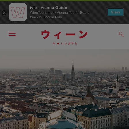
ivie - Vienna Guide
View
WienTourismus / Vienna Tourist Board
free - In Google Play
メ
検
ニ
索
ュ
メ
こ
す
ー
る
ニ
の
の
ュ
ペ
表
ー
ー
示・
非
へ
ジ
表
の
示
ト
ッ
プ
へ