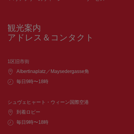
観光案内
アドレス＆コンタクト
1区旧市街
場
Albertinaplatz／Maysedergasse角
所：
営
毎日9時〜18時
業
時
間：
シュヴェヒャート・ウィーン国際空港
場
到着ロビー
所：
営
毎日9時〜18時
業