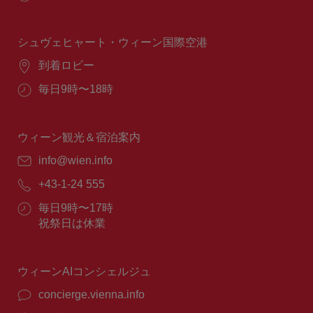
業
時
間：
シュヴェヒャート・ウィーン国際空港
場
到着ロビー
所：
営
毎日9時〜18時
業
時
間：
ウィーン観光＆宿泊案内
E
info@wien.info
メ
電
+43-1-24 555
ー
話
ル：
営
毎日9時〜17時
番
業
祝祭日は休業
号：
時
間：
ウィーンAIコンシェルジュ
concierge.vienna.info