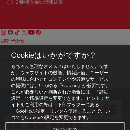
24時間体制の情報提供
お問い合わせ
Credits
プライバシーポリシー
Cookieはいかがですか？
Terms of Use
もちろん無理なオススメはいたしません。です
アクセシビリティ
が、ウェブサイトの機能、情報評価、ユーザー
プレス連絡先
の興味に合わせたコンテンツや最適なサービス
クッキーの設定
の提供には、いわゆる「Cookie」が必要です。
© Copyright WienTourismus
これが必要ないと判断された場合には、「詳細
設定」で標準設定を変更できます。 ヒント：サ
イトをご利用の際は、下部フッターにある
「Cookieの設定」リンクを使用することで、い
つでもCookieの設定を変更できます。
詳細設定で