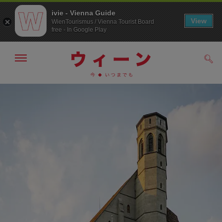
ivie - Vienna Guide
View
WienTourismus / Vienna Tourist Board
free - In Google Play
メ
検
ニ
索
ュ
メ
こ
す
ー
る
ニ
の
の
ュ
ペ
表
ー
ー
示・
非
へ
ジ
表
の
示
ト
ッ
プ
へ