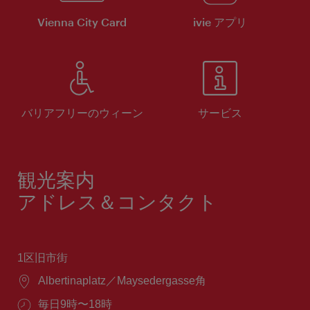
Vienna City Card
ivie アプリ
バリアフリーのウィーン
サービス
観光案内
アドレス＆コンタクト
1区旧市街
場
Albertinaplatz／Maysedergasse角
所：
営
毎日9時〜18時