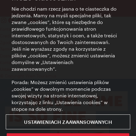
Nie chodzi nam rzecz jasna o te ciasteczka do
jedzenia. Mamy na myśli specjalne pliki, tak
zwane „cookies”, które są niezbędne do
prawidłowego funkcjonowania stron
Kontakt
internetowych, statystyk i ocen, a także treści
Credits
dostosowanych do Twoich zainteresowań.
Zgoda na przetwarzanie danych osobowych
Jeśli nie wyrażasz zgody na korzystanie z
Terms of Use
plików „cookies”, możesz zmienić ustawienia
Dostępność
domyślne w „Ustawieniach
Kontakt prasowy
zaawansowanych”.
Ustawienia cookies
© Copyright Wien Tourismus
Porada: Możesz zmienić ustawienia plików
„cookies” w dowolnym momencie podczas
swojej wizyty na stronie internetowej,
korzystając z linku „Ustawienia cookies” w
stopce na dole strony.
USTAWIENIACH ZAAWANSOWANYCH