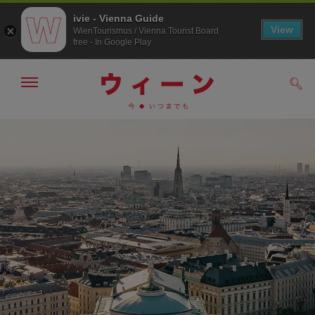
ivie - Vienna Guide
View
WienTourismus / Vienna Tourist Board
free - In Google Play
メ
検
ニ
索
ュ
メ
こ
す
ー
る
ニ
の
の
ュ
ペ
表
ー
ー
示・
非
へ
ジ
表
の
示
ト
ッ
プ
へ