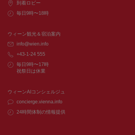
場
到着ロビー
所：
営
毎日9時〜18時
業
時
間：
ウィーン観光＆宿泊案内
E
info@wien.info
メ
電
+43-1-24 555
ー
話
ル：
営
毎日9時〜17時
番
業
祝祭日は休業
号：
時
間：
ウィーンAIコンシェルジュ
concierge.vienna.info
24時間体制の情報提供