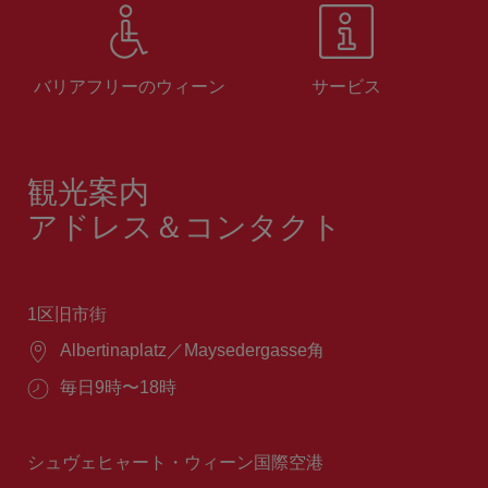
バリアフリーのウィーン
サービス
観光案内
アドレス＆コンタクト
1区旧市街
場
Albertinaplatz／Maysedergasse角
所：
営
毎日9時〜18時
業
時
間：
シュヴェヒャート・ウィーン国際空港