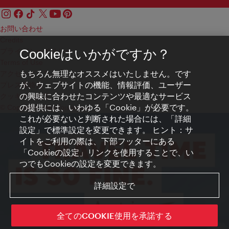
お問い合わせ
Credits
プライバシーポリシー
Cookieはいかがですか？
Terms of Use
もちろん無理なオススメはいたしません。です
アクセシビリティ
が、ウェブサイトの機能、情報評価、ユーザー
プレス連絡先
の興味に合わせたコンテンツや最適なサービス
クッキーの設定
の提供には、いわゆる「Cookie」が必要です。
© Copyright WienTourismus
これが必要ないと判断された場合には、「詳細
設定」で標準設定を変更できます。 ヒント：サ
イトをご利用の際は、下部フッターにある
「Cookieの設定」リンクを使用することで、い
つでもCookieの設定を変更できます。
詳細設定で
全てのCOOKIE使用を承諾する