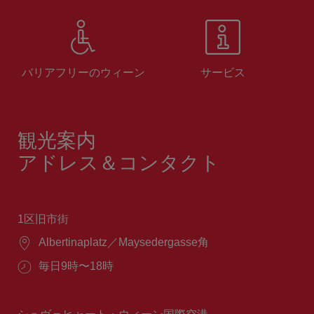
バリアフリーのウィーン
サービス
観光案内
アドレス＆コンタクト
1区旧市街
場
Albertinaplatz／Maysedergasse角
所：
営
毎日9時〜18時
業
時
間：