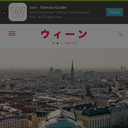
ivie - Vienna Guide
View
WienTourismus / Vienna Tourist Board
free - In Google Play
メ
検
ニ
索
ュ
メ
こ
す
ー
る
ニ
の
の
ュ
ペ
表
ー
ー
示・
非
へ
ジ
表
の
示
ト
ッ
プ
へ