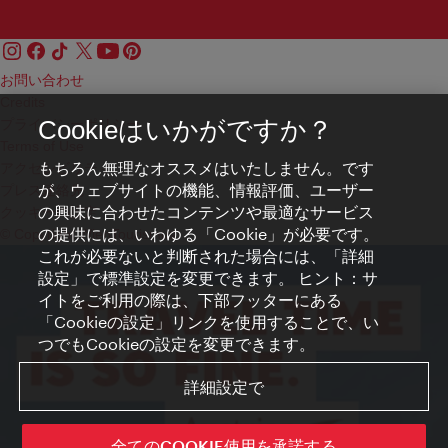
お問い合わせ
Credits
プライバシーポリシー
Cookieはいかがですか？
Terms of Use
もちろん無理なオススメはいたしません。です
アクセシビリティ
が、ウェブサイトの機能、情報評価、ユーザー
プレス連絡先
の興味に合わせたコンテンツや最適なサービス
クッキーの設定
の提供には、いわゆる「Cookie」が必要です。
© Copyright WienTourismus
これが必要ないと判断された場合には、「詳細
設定」で標準設定を変更できます。 ヒント：サ
イトをご利用の際は、下部フッターにある
「Cookieの設定」リンクを使用することで、い
つでもCookieの設定を変更できます。
詳細設定で
全てのCOOKIE使用を承諾する