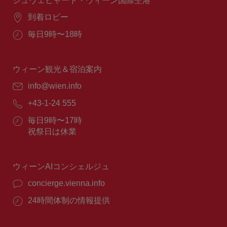
シュヴェヒャート・ウィーン国際空港
場
到着ロビー
所：
営
毎日9時〜18時
業
時
間：
ウィーン観光＆宿泊案内
E
info@wien.info
メ
電
+43-1-24 555
ー
話
ル：
営
毎日9時〜17時
番
業
祝祭日は休業
号：
時
間：
ウィーンAIコンシェルジュ
concierge.vienna.info
24時間体制の情報提供