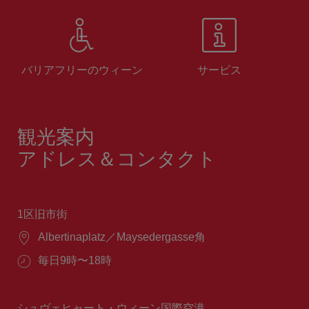
バリアフリーのウィーン
サービス
観光案内
アドレス＆コンタクト
1区旧市街
場
Albertinaplatz／Maysedergasse角
所：
営
毎日9時〜18時
業
時
間：
シュヴェヒャート・ウィーン国際空港