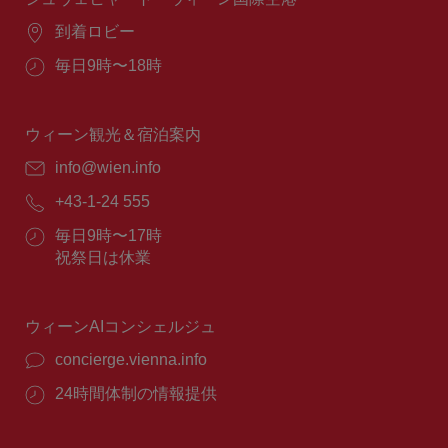
場
到着ロビー
所：
営
毎日9時〜18時
業
時
間：
ウィーン観光＆宿泊案内
E
info@wien.info
メ
電
+43-1-24 555
ー
話
ル：
営
毎日9時〜17時
番
業
祝祭日は休業
号：
時
間：
ウィーンAIコンシェルジュ
concierge.vienna.info
24時間体制の情報提供