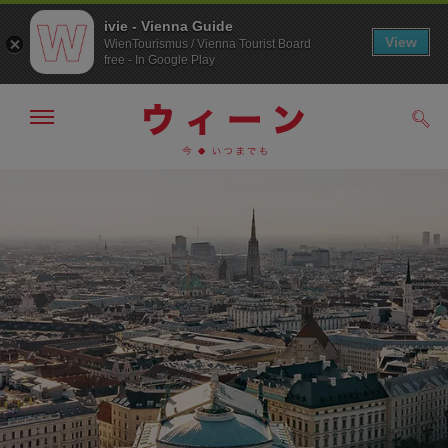
ivie - Vienna Guide
View
WienTourismus / Vienna Tourist Board
free - In Google Play
メ
検
ニ
索
ュ
メ
こ
す
ー
る
ニ
の
の
ュ
ペ
表
ー
ー
示・
非
へ
ジ
表
の
示
ト
ッ
プ
へ