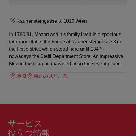
Rauhensteingasse 8, 1010 Wien
In 1790/91, Mozart and his family lived in a spacious
four-room flat in the house at Rauhensteingasse 8 in
the first district, which stood here until 1847 -
nowadays the Steffl Department Store. An impressive
Mozart bust can be marveled at on the seventh floor.
地図
周辺の見どころ
サービス
役立つ情報