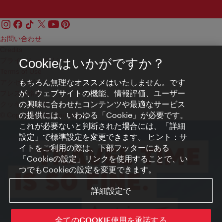
お問い合わせ
Credits
プライバシーポリシー
Cookieはいかがですか？
Terms of Use
もちろん無理なオススメはいたしません。です
アクセシビリティ
が、ウェブサイトの機能、情報評価、ユーザー
プレス連絡先
の興味に合わせたコンテンツや最適なサービス
クッキーの設定
の提供には、いわゆる「Cookie」が必要です。
© Copyright WienTourismus
これが必要ないと判断された場合には、「詳細
設定」で標準設定を変更できます。 ヒント：サ
イトをご利用の際は、下部フッターにある
「Cookieの設定」リンクを使用することで、い
つでもCookieの設定を変更できます。
詳細設定で
全てのCOOKIE使用を承諾する