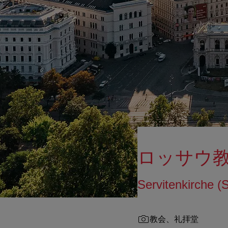
ロッサウ
Servitenkirche (
教会、礼拝堂