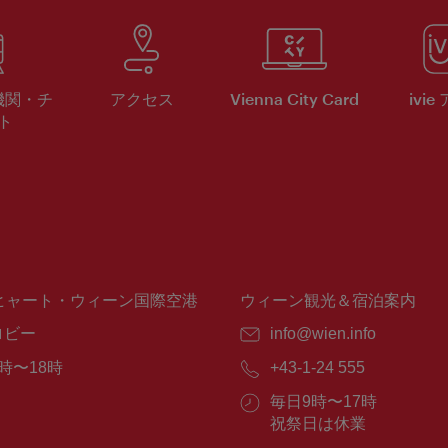
機関・チ
アクセス
Vienna City Card
ivie
ト
ヒャート・ウィーン国際空港
ウィーン観光＆宿泊案内
ロビー
E
info@wien.info
メ
時〜18時
電
+43-1-24 555
ー
話
ル：
営
毎日9時〜17時
番
業
祝祭日は休業
号：
時