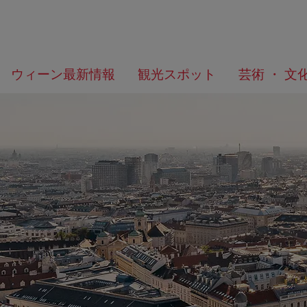
メ
こ
何
ウィーン最新情報
観光スポット
芸術 ・ 文
ニ
の
を
ュ
ペ
お
ー
ー
探
へ
ジ
し
の
で
ト
す
ッ
か？
プ
へ