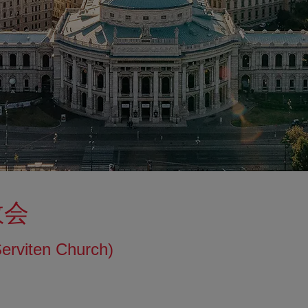
教会
Serviten Church)