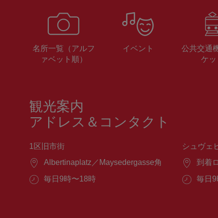
名所一覧（アルフ
イベント
公共交通
ァベット順）
ケッ
観光案内
アドレス＆コンタクト
1区旧市街
シュヴェ
場
Albertinaplatz／Maysedergasse角
場
到着
所：
所：
営
毎日9時〜18時
営
毎日9
業
業
時
時
間：
間：