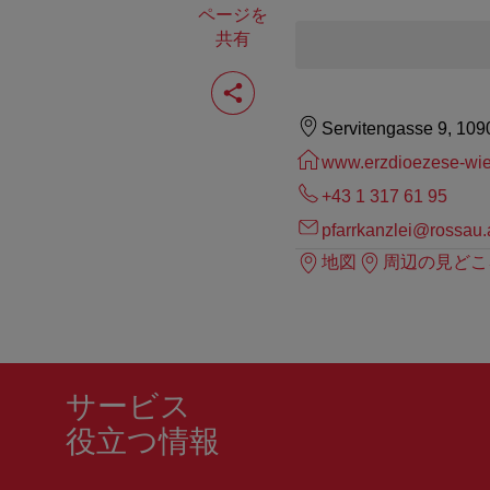
ページを
共有
ペ
ー
ジ
Servitengasse 9, 109
を
共
www.erzdioezese-wie
有
す
+43 1 317 61 95
る
pfarrkanzlei@rossau.
地図
周辺の見どこ
サービス
役立つ情報