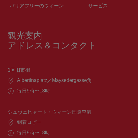
バリアフリーのウィーン
サービス
観光案内
アドレス＆コンタクト
1区旧市街
場
Albertinaplatz／Maysedergasse角
所：
営
毎日9時〜18時
業
時
間：
シュヴェヒャート・ウィーン国際空港
場
到着ロビー
所：
営
毎日9時〜18時