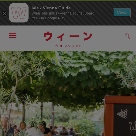
ivie - Vienna Guide
View
WienTourismus / Vienna Tourist Board
free - In Google Play
メ
検
ニ
索
ュ
メ
こ
す
ー
る
ニ
の
の
ュ
ペ
表
ー
ー
示・
非
へ
ジ
表
の
示
ト
ッ
プ
へ