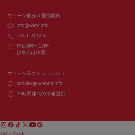
業
時
間：
ウィーン観光＆宿泊案内
E
info@wien.info
メ
電
+43-1-24 555
ー
話
ル：
営
毎日9時〜17時
番
業
祝祭日は休業
号：
時
間：
ウィーンAIコンシェルジュ
concierge.vienna.info
24時間体制の情報提供
お問い合わせ