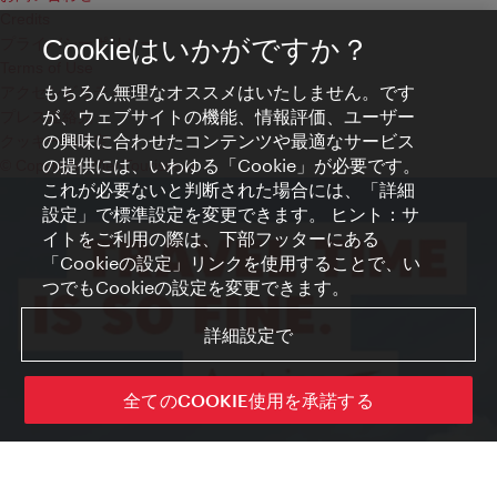
Credits
プライバシーポリシー
Cookieはいかがですか？
Terms of Use
もちろん無理なオススメはいたしません。です
アクセシビリティ
が、ウェブサイトの機能、情報評価、ユーザー
プレス連絡先
の興味に合わせたコンテンツや最適なサービス
クッキーの設定
の提供には、いわゆる「Cookie」が必要です。
© Copyright WienTourismus
これが必要ないと判断された場合には、「詳細
設定」で標準設定を変更できます。 ヒント：サ
イトをご利用の際は、下部フッターにある
「Cookieの設定」リンクを使用することで、い
つでもCookieの設定を変更できます。
詳細設定で
全てのCOOKIE使用を承諾する