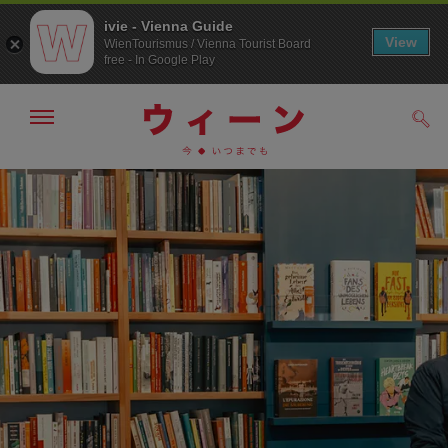
ivie - Vienna Guide
View
WienTourismus / Vienna Tourist Board
free - In Google Play
メ
検
ニ
索
ュ
メ
こ
す
ー
る
ニ
の
の
ュ
ペ
表
ー
ー
示・
非
へ
ジ
表
の
示
ト
ッ
プ
へ