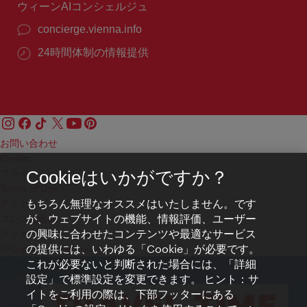
ウィーンAIコンシェルジュ
concierge.vienna.info
24時間体制の情報提供
お問い合わせ
Credits
プライバシーポリシー
Cookieはいかがですか？
Terms of Use
もちろん無理なオススメはいたしません。です
アクセシビリティ
が、ウェブサイトの機能、情報評価、ユーザー
プレス連絡先
の興味に合わせたコンテンツや最適なサービス
クッキーの設定
の提供には、いわゆる「Cookie」が必要です。
© Copyright WienTourismus
これが必要ないと判断された場合には、「詳細
設定」で標準設定を変更できます。 ヒント：サ
イトをご利用の際は、下部フッターにある