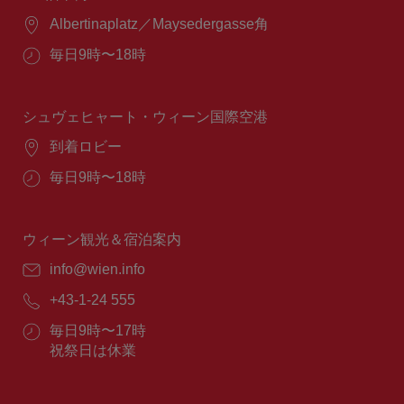
場
Albertinaplatz／Maysedergasse角
所：
営
毎日9時〜18時
業
時
間：
シュヴェヒャート・ウィーン国際空港
場
到着ロビー
所：
営
毎日9時〜18時
業
時
間：
ウィーン観光＆宿泊案内
E
info@wien.info
メ
電
+43-1-24 555
ー
話
ル：
営
毎日9時〜17時
番
業
祝祭日は休業
号：
時
間：