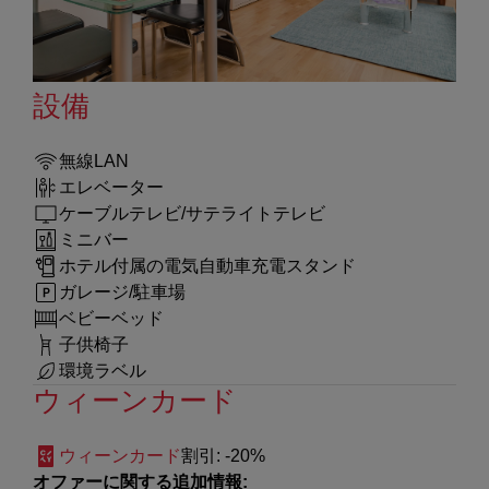
設備
無線LAN
エレベーター
ケーブルテレビ/サテライトテレビ
ミニバー
ホテル付属の電気自動車充電スタンド
ガレージ/駐車場
ベビーベッド
子供椅子
環境ラベル
ウィーンカード
ウィーンカード
割引
: -20%
オファーに関する追加情報: