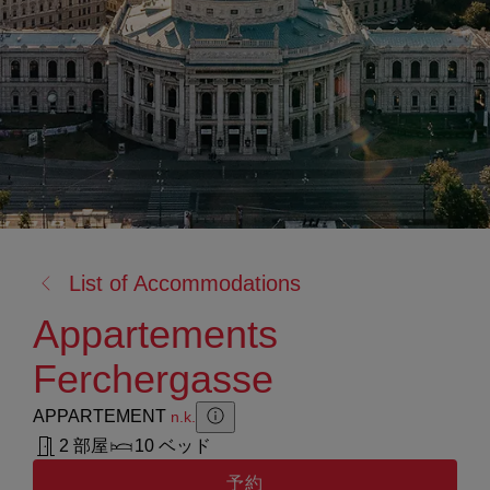
戻
List of Accommodations
る:
Appartements
Ferchergasse
APPARTEMENT
n.k.
Zusatzinformation anzeigen
Zusatzinformation ausblenden
2 部屋
10 ベッド
予約