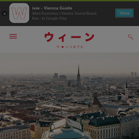
ivie - Vienna Guide
View
WienTourismus / Vienna Tourist Board
free - In Google Play
メ
検
ニ
索
ュ
/>
メ
こ
す
ー
る
ニ
の
の
ュ
ペ
表
ー
ー
示・
非
へ
ジ
表
の
示
ト
ッ
プ
へ