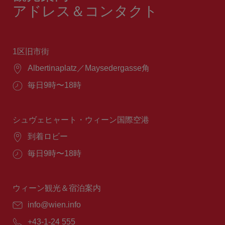
アドレス＆コンタクト
1区旧市街
場
Albertinaplatz／Maysedergasse角
所：
営
毎日9時〜18時
業
時
間：
シュヴェヒャート・ウィーン国際空港
場
到着ロビー
所：
営
毎日9時〜18時
業
時
間：
ウィーン観光＆宿泊案内
E
info@wien.info
メ
電
+43-1-24 555