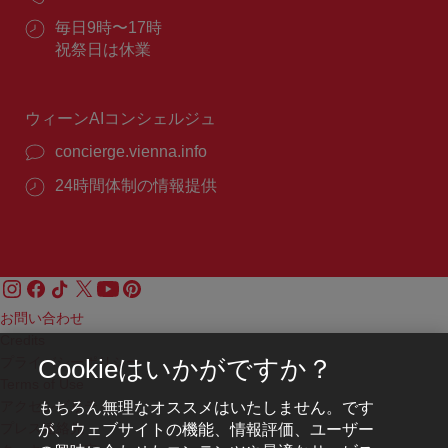
ー
話
ル：
営
毎日9時〜17時
番
業
祝祭日は休業
号：
時
間：
ウィーンAIコンシェルジュ
concierge.vienna.info
24時間体制の情報提供
お問い合わせ
Credits
プライバシーポリシー
Cookieはいかがですか？
Terms of Use
もちろん無理なオススメはいたしません。です
アクセシビリティ
が、ウェブサイトの機能、情報評価、ユーザー
プレス連絡先