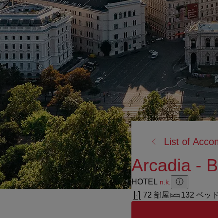
戻
List of Acc
る:
Arcadia - 
HOTEL
n.k.
Zusatzinforma
Zusatzinform
72 部屋
132 ベッ