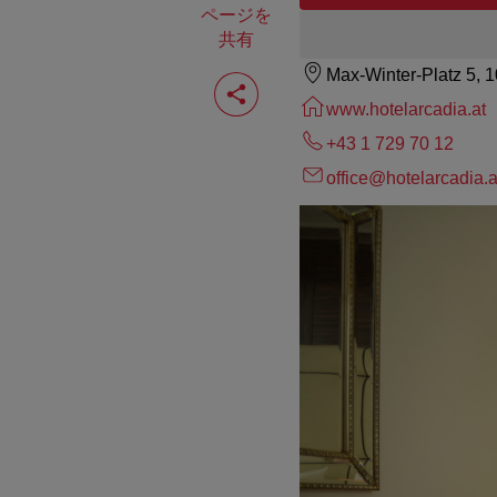
ページを
共有
Max-Winter-Platz 5, 
ペ
ー
www.hotelarcadia.at
ジ
を
+43 1 729 70 12
共
有
office@hotelarcadia.a
す
る