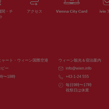
機関・チ
アクセス
Vienna City Card
ivie
ト
ヒャート・ウィーン国際空港
ウィーン観光＆宿泊案内
ロビー
E
info@wien.info
メ
時〜18時
電
+43-1-24 555
ー
話
ル：
営
毎日9時〜17時
番
業
祝祭日は休業
号：
時
間：