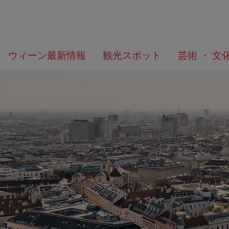
メ
こ
何
ウィーン最新情報
観光スポット
芸術 ・ 文
ニ
の
を
ュ
ペ
/>
お
ー
ー
探
へ
ジ
し
の
で
ト
す
ッ
か？
プ
へ