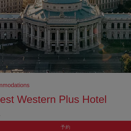
ommodations
Best Western Plus Hotel
tion anzeigen
ation ausblenden
ド
予約