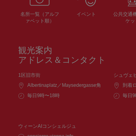
名所一覧（アルフ
イベント
公共交通
ァベット順）
ケッ
観光案内
アドレス＆コンタクト
1区旧市街
シュヴェ
場
Albertinaplatz／Maysedergasse角
場
到着
所：
所：
営
毎日9時〜18時
営
毎日9
業
業
時
時
間：
間：
ウィーンAIコンシェルジュ