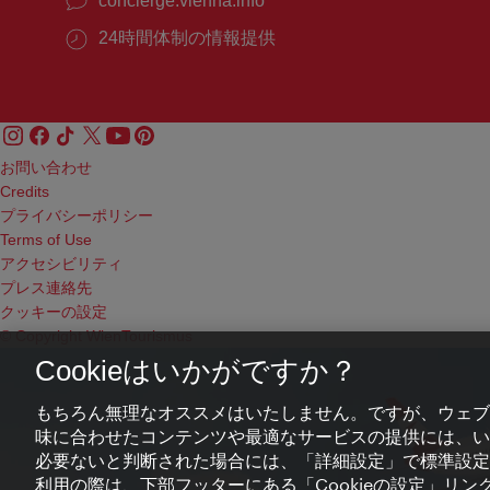
concierge.vienna.info
24時間体制の情報提供
お問い合わせ
Credits
プライバシーポリシー
Terms of Use
アクセシビリティ
プレス連絡先
クッキーの設定
© Copyright WienTourismus
Cookieはいかがですか？
もちろん無理なオススメはいたしません。ですが、ウェブ
味に合わせたコンテンツや最適なサービスの提供には、いわ
必要ないと判断された場合には、「詳細設定」で標準設定
利用の際は、下部フッターにある「Cookieの設定」リンク