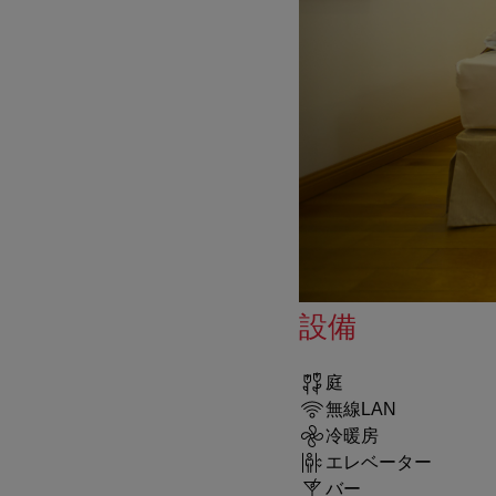
設備
庭
無線LAN
冷暖房
エレベーター
バー