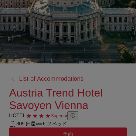
戻
List of Accommodations
る:
Austria Trend Hotel
Savoyen Vienna
HOTEL
星4つ
Superior
Zusatzinformation anzeigen
Zusatzinformation ausblenden
309 部屋
612 ベッド
予約