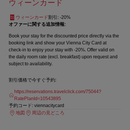
ウィーンカード
ウィーンカード
割引
: -20%
オファーに関する追加情報:
Book your stay for the discounted price directly via the
booking link and show your Vienna City Card at
check-in to enjoy your stay with -20%. Offer valid on
the daily room rate (excl. breakfast) upon request and
subject to availability.
割引価格で今すぐ予約:
https://reservations.travelclick.com/75044?
RatePlanId=10543895
予約コード: viennacitycard
地図
周辺の見どころ