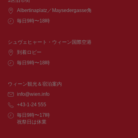
1区旧市街
場
Albertinaplatz／Maysedergasse角
所：
営
毎日9時〜18時
業
時
間：
シュヴェヒャート・ウィーン国際空港
場
到着ロビー
所：
営
毎日9時〜18時
業
時
間：
ウィーン観光＆宿泊案内
E
info@wien.info
メ
電
+43-1-24 555
ー
話
ル：
営
毎日9時〜17時
番
業
祝祭日は休業
号：
時
間：