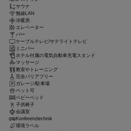
サウナ
無線LAN
冷暖房
エレベーター
バー
ケーブルテレビ/サテライトテレビ
ミニバー
ホテル付属の電気自動車充電スタンド
マッサージ
教室やトレーニング
完全バリアフリー
ガレージ/駐車場
ペット可
ベビーベッド
子供椅子
会議室
Konferenztechnik
環境ラベル