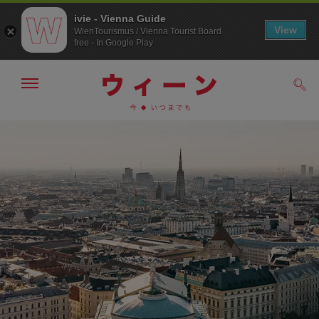
ivie - Vienna Guide
View
WienTourismus / Vienna Tourist Board
free - In Google Play
メ
検
ニ
索
ュ
/>
メ
こ
す
ー
る
ニ
の
の
ュ
ペ
表
ー
ー
示・
非
へ
ジ
表
の
示
ト
ッ
プ
へ