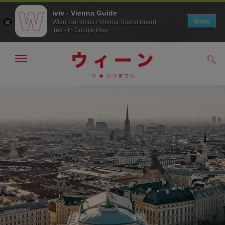
ivie - Vienna Guide
View
WienTourismus / Vienna Tourist Board
free - In Google Play
メ
検
ニ
索
ュ
/>
メ
こ
す
ー
る
ニ
の
の
ュ
ペ
表
ー
ー
示・
非
へ
ジ
表
の
示
ト
ッ
プ
へ