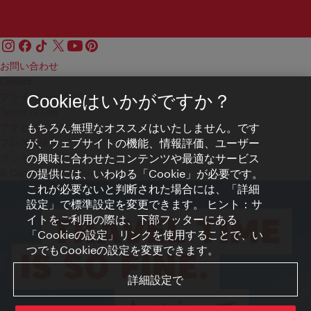
お問い合わせ
Credits
プライバシーポリシー
Cookieはいかがですか？
Terms of Use
もちろん無理なオススメはいたしません。です
アクセシビリティ
が、ウェブサイトの機能、情報評価、ユーザー
プレス連絡先
の興味に合わせたコンテンツや最適なサービス
クッキーの設定
の提供には、いわゆる「Cookie」が必要です。
© Copyright WienTourismus
これが必要ないと判断された場合には、「詳細
設定」で標準設定を変更できます。 ヒント：サ
イトをご利用の際は、下部フッターにある
「Cookieの設定」リンクを使用することで、い
つでもCookieの設定を変更できます。
詳細設定で