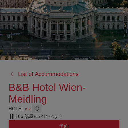
戻
List of Accommodations
る:
B&B Hotel Wien-
Meidling
HOTEL
n.k.
Zusatzinformation anzeigen
Zusatzinformation ausblenden
106 部屋
214 ベッド
予約