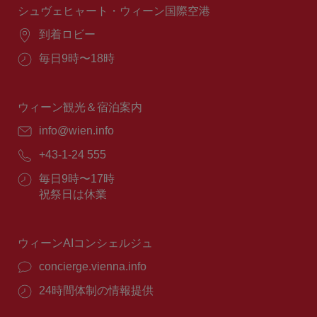
間：
シュヴェヒャート・ウィーン国際空港
場
到着ロビー
所：
営
毎日9時〜18時
業
時
間：
ウィーン観光＆宿泊案内
E
info@wien.info
メ
電
+43-1-24 555
ー
話
ル：
営
毎日9時〜17時
番
業
祝祭日は休業
号：
時
間：
ウィーンAIコンシェルジュ
concierge.vienna.info
24時間体制の情報提供