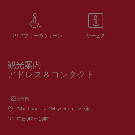
バリアフリーのウィーン
サービス
観光案内
アドレス＆コンタクト
1区旧市街
場
Albertinaplatz／Maysedergasse角
所：
営
毎日9時〜18時
業
時