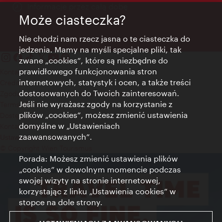
Informacje przez całą dobę
Może ciasteczka?
Nie chodzi nam rzecz jasna o te ciasteczka do
jedzenia. Mamy na myśli specjalne pliki, tak
zwane „cookies”, które są niezbędne do
prawidłowego funkcjonowania stron
Kontakt
internetowych, statystyk i ocen, a także treści
Credits
dostosowanych do Twoich zainteresowań.
Zgoda na przetwarzanie danych osobowych
Jeśli nie wyrażasz zgody na korzystanie z
Terms of Use
plików „cookies”, możesz zmienić ustawienia
Dostępność
domyślne w „Ustawieniach
Kontakt prasowy
zaawansowanych”.
Ustawienia cookies
© Copyright Wien Tourismus
Porada: Możesz zmienić ustawienia plików
„cookies” w dowolnym momencie podczas
swojej wizyty na stronie internetowej,
korzystając z linku „Ustawienia cookies” w
stopce na dole strony.