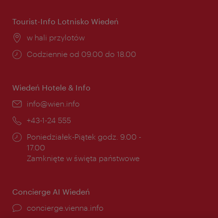
Tourist-Info Lotnisko Wiedeń
Miejsce:
w hali przylotów
Godziny
Codziennie od 09.00 do 18.00
otwarcia:
Wiedeń Hotele & Info
E-
info@wien.info
mail:
Telefon:
+43-1-24 555
Godziny
Poniedziałek-Piątek godz. 9.00 -
otwarcia:
17.00
Zamknięte w święta państwowe
Concierge AI Wiedeń
concierge.vienna.info