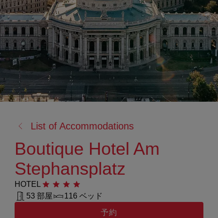
戻
List of Accommodations
る:
Boutique Hotel Am
Stephansplatz
HOTEL
星4つ
53 部屋
116 ベッド
予約