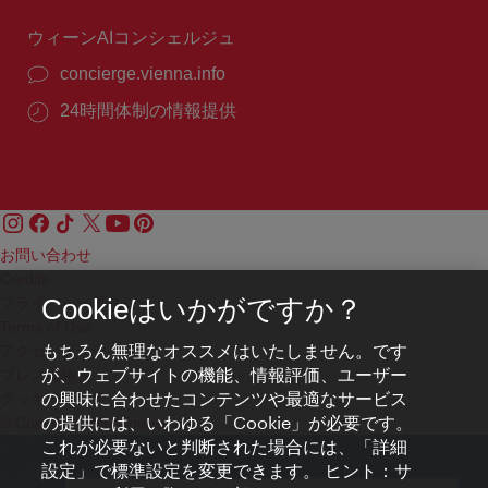
間：
ウィーンAIコンシェルジュ
concierge.vienna.info
24時間体制の情報提供
お問い合わせ
Credits
プライバシーポリシー
Cookieはいかがですか？
Terms of Use
もちろん無理なオススメはいたしません。です
アクセシビリティ
が、ウェブサイトの機能、情報評価、ユーザー
プレス連絡先
の興味に合わせたコンテンツや最適なサービス
クッキーの設定
の提供には、いわゆる「Cookie」が必要です。
© Copyright WienTourismus
これが必要ないと判断された場合には、「詳細
設定」で標準設定を変更できます。 ヒント：サ