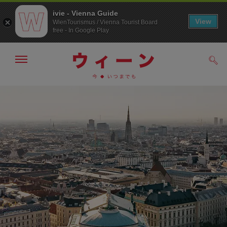
ivie - Vienna Guide
View
WienTourismus / Vienna Tourist Board
free - In Google Play
メ
検
ニ
索
ュ
/>
メ
こ
す
ー
る
ニ
の
の
ュ
ペ
表
ー
ー
示・
非
へ
ジ
表
の
示
ト
ッ
プ
へ