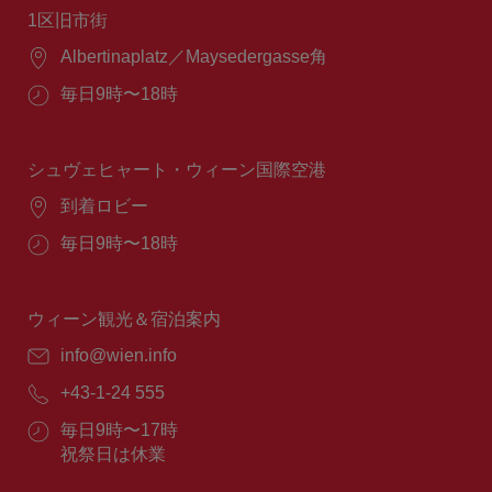
1区旧市街
場
Albertinaplatz／Maysedergasse角
所：
営
毎日9時〜18時
業
時
間：
シュヴェヒャート・ウィーン国際空港
場
到着ロビー
所：
営
毎日9時〜18時
業
時
間：
ウィーン観光＆宿泊案内
E
info@wien.info
メ
電
+43-1-24 555
ー
話
ル：
営
毎日9時〜17時
番
業
祝祭日は休業
号：
時