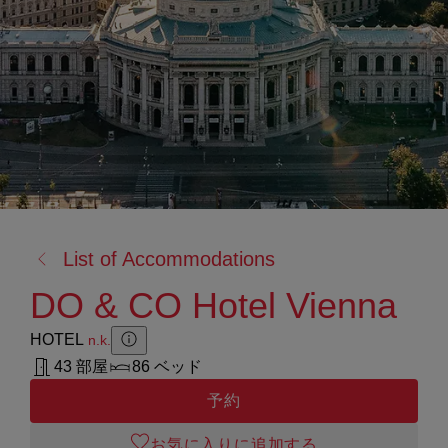
戻
List of Accommodations
る:
DO & CO Hotel Vienna
HOTEL
n.k.
Zusatzinformation anzeigen
Zusatzinformation ausblenden
43 部屋
86 ベッド
予約
お気に入りに追加する