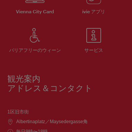
Vienna City Card
ivie アプリ
バリアフリーのウィーン
サービス
観光案内
アドレス＆コンタクト
1区旧市街
場
Albertinaplatz／Maysedergasse角
所：
営
毎日9時〜18時