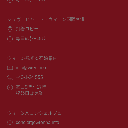
業
時
間：
シュヴェヒャート・ウィーン国際空港
場
到着ロビー
所：
営
毎日9時〜18時
業
時
間：
ウィーン観光＆宿泊案内
E
info@wien.info
メ
電
+43-1-24 555
ー
話
ル：
営
毎日9時〜17時
番
業
祝祭日は休業
号：
時
間：
ウィーンAIコンシェルジュ
concierge.vienna.info