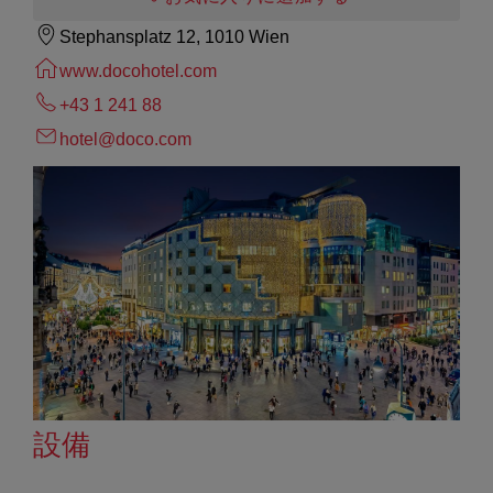
Stephansplatz 12, 1010 Wien
www.docohotel.com
+43 1 241 88
hotel@doco.com
設備