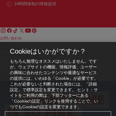
24時間体制の情報提供
お問い合わせ
Credits
プライバシーポリシー
Cookieはいかがですか？
Terms of Use
もちろん無理なオススメはいたしません。です
アクセシビリティ
が、ウェブサイトの機能、情報評価、ユーザー
プレス連絡先
の興味に合わせたコンテンツや最適なサービス
クッキーの設定
の提供には、いわゆる「Cookie」が必要です。
© Copyright WienTourismus
これが必要ないと判断された場合には、「詳細
設定」で標準設定を変更できます。 ヒント：サ
イトをご利用の際は、下部フッターにある
「Cookieの設定」リンクを使用することで、い
つでもCookieの設定を変更できます。