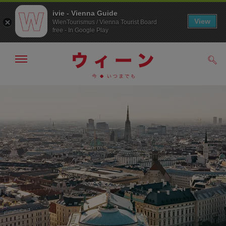
ivie - Vienna Guide
View
WienTourismus / Vienna Tourist Board
free - In Google Play
メ
検
ニ
索
ュ
/>
メ
こ
す
ー
る
ニ
の
の
ュ
ペ
表
ー
ー
示・
非
へ
ジ
表
の
示
ト
ッ
プ
へ