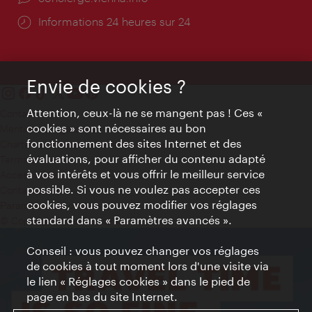
Öffnungszeiten:
Informations 24 heures sur 24
Envie de cookies ?
Attention, ceux-là ne se mangent pas ! Ces «
Contact
cookies » sont nécessaires au bon
Mentions obligatoires
fonctionnement des sites Internet et des
Charte sur le respect de la vie privée
évaluations, pour afficher du contenu adapté
Terms of Use
à vos intérêts et vous offrir le meilleur service
Accessibilité
possible. Si vous ne voulez pas accepter ces
Contact presse
cookies, vous pouvez modifier vos réglages
Paramètres de cookies
standard dans « Paramètres avancés ».
© Copyright WienTourismus
Conseil : vous pouvez changer vos réglages
de cookies à tout moment lors d'une visite via
le lien « Réglages cookies » dans le pied de
page en bas du site Internet.