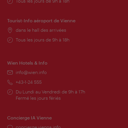
Horaires
Tous les jours de 9h à 18h
d'ouverture:
Tourist-Info aéroport de Vienne
Lieu:
dans le hall des arrivées
Horaires
Tous les jours de 9h à 18h
d'ouverture:
Wien Hotels & Info
E-
info@wien.info
mail:
Téléphone:
+43-1-24 555
Horaires
Du Lundi au Vendredi de 9h à 17h
d'ouverture:
Fermé les jours fériés
Concierge IA Vienne
Ort:
concierge.vienna.info