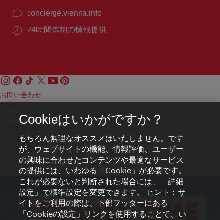
concierge.vienna.info
24時間体制の情報提供
お問い合わせ
Credits
プライバシーポリシー
Cookieはいかがですか？
Terms of Use
もちろん無理なオススメはいたしません。です
アクセシビリティ
が、ウェブサイトの機能、情報評価、ユーザー
プレス連絡先
の興味に合わせたコンテンツや最適なサービス
クッキーの設定
の提供には、いわゆる「Cookie」が必要です。
© Copyright WienTourismus
これが必要ないと判断された場合には、「詳細
設定」で標準設定を変更できます。 ヒント：サ
イトをご利用の際は、下部フッターにある
「Cookieの設定」リンクを使用することで、い