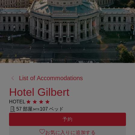
戻
List of Accommodations
る:
Hotel Gilbert
HOTEL
星4つ
57 部屋
107 ベッド
予約
お気に入りに追加する