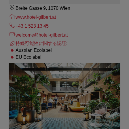
Breite Gasse 9, 1070 Wien
www.hotel-gilbert.at
+43 1 523 13 45
welcome@hotel-gilbert.at
持続可能性に関する認証:
Austrian Ecolabel
EU Ecolabel