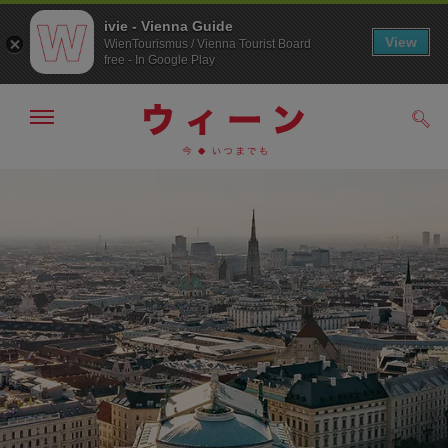
ivie - Vienna Guide
View
WienTourismus / Vienna Tourist Board
free - In Google Play
メ
検
ニ
索
ュ
/>
メ
こ
す
ー
る
ニ
の
の
ュ
ペ
表
ー
ー
示・
非
へ
ジ
表
の
示
ト
ッ
プ
へ