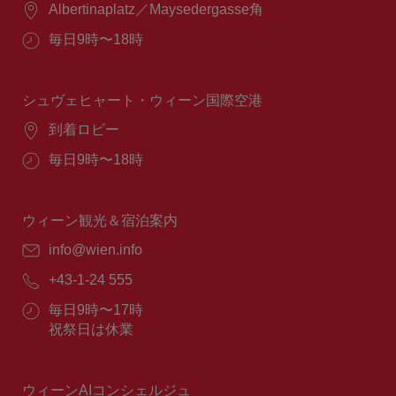
場
Albertinaplatz／Maysedergasse角
所：
営
毎日9時〜18時
業
時
間：
シュヴェヒャート・ウィーン国際空港
場
到着ロビー
所：
営
毎日9時〜18時
業
時
間：
ウィーン観光＆宿泊案内
E
info@wien.info
メ
電
+43-1-24 555
ー
話
ル：
営
毎日9時〜17時
番
業
祝祭日は休業
号：
時
間：
ウィーンAIコンシェルジュ