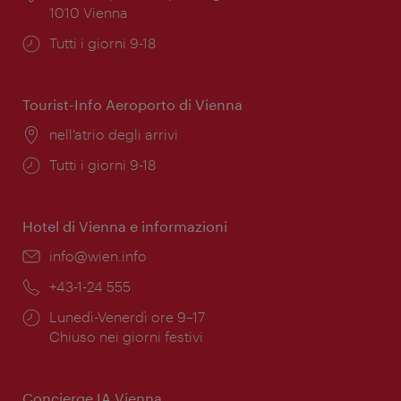
1010 Vienna
Orari
Tutti i giorni 9-18
di
apertura:
Tourist-Info Aeroporto di Vienna
Posizione:
nell’atrio degli arrivi
Orari
Tutti i giorni 9-18
di
apertura:
Hotel di Vienna e informazioni
Email:
info@wien.info
Telefono:
+43-1-24 555
Orari
Lunedì-Venerdì ore 9–17
di
Chiuso nei giorni festivi
apertura:
Concierge IA Vienna