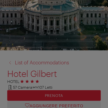
torna
List of Accommodations
a:
Hotel Gilbert
HOTEL
4 stelle
57 Camera
107 Letti
PRENOTA
AGGIUNGERE PREFERITO