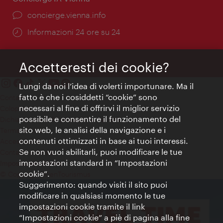
Ort:
concierge.vienna.info
Öffnungszeiten:
Informazioni 24 ore su 24
Accetteresti dei cookie?
Lungi da noi l’idea di volerti importunare. Ma il
fatto è che i cosiddetti “cookie” sono
Contatti
necessari al fine di offrirvi il miglior servizio
Colophon
possibile e consentire il funzionamento del
Dichiarazione sulla protezione dei dati
sito web, le analisi della navigazione e i
Terms of Use
contenuti ottimizzati in base ai tuoi interessi.
Accessibilità
Se non vuoi abilitarli, puoi modificare le tue
Contatto stampa
impostazioni standard in “Impostazioni
Impostazioni cookie
cookie”.
© Copyright WienTourismus
Suggerimento: quando visiti il sito puoi
modificare in qualsiasi momento le tue
impostazioni cookie tramite il link
“Impostazioni cookie” a piè di pagina alla fine