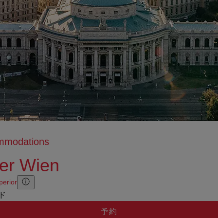
ommodations
er Wien
perior
Zusatzinformation anzeigen
Zusatzinformation ausblenden
ッド
予約