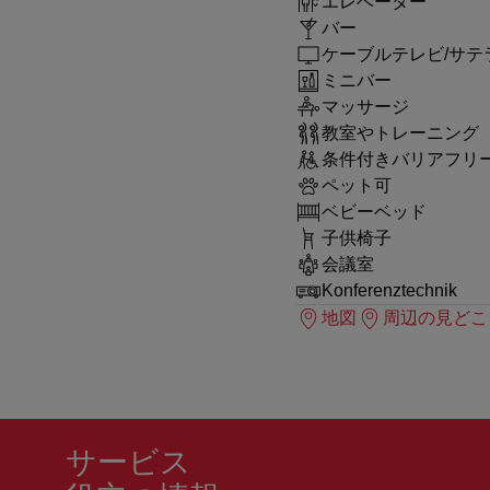
エレベーター
バー
ケーブルテレビ/サテ
ミニバー
マッサージ
教室やトレーニング
条件付きバリアフリ
ペット可
ベビーベッド
子供椅子
会議室
Konferenztechnik
地図
周辺の見どこ
サービス