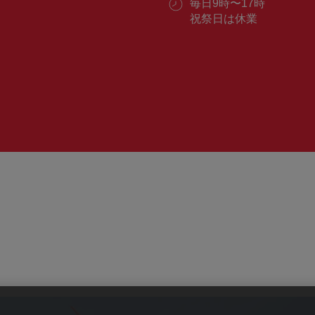
ル：
営
毎日9時〜17時
番
業
祝祭日は休業
号：
時
間：