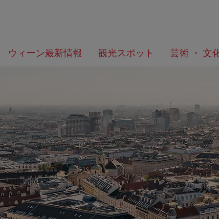
メ
こ
何
ウィーン最新情報
観光スポット
芸術 ・ 文
ニ
の
を
ュ
ペ
/>
お
ー
ー
探
へ
ジ
し
の
で
ト
す
ッ
か？
プ
へ