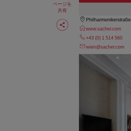
ページを
共有
Philharmonikerstraße
ペ
ー
www.sacher.com
ジ
を
+43 (0) 1 514 560
共
有
wien@sacher.com
す
る