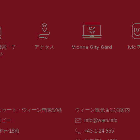
機関・チ
アクセス
Vienna City Card
ivie
ト
ヒャート・ウィーン国際空港
ウィーン観光＆宿泊案内
ロビー
E
info@wien.info
メ
時〜18時
電
+43-1-24 555
ー
話