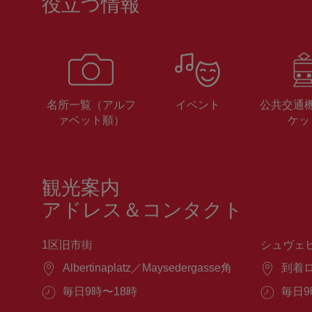
役立つ情報
名所一覧（アルフ
イベント
公共交通
ァベット順）
ケッ
観光案内
アドレス＆コンタクト
1区旧市街
シュヴェ
場
Albertinaplatz／Maysedergasse角
場
到着
所：
所：
営
毎日9時〜18時
営
毎日9
業
業