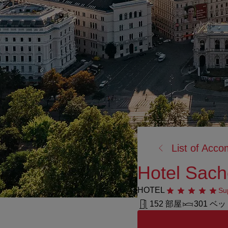
戻
List of Acc
る:
Hotel Sach
HOTEL
星5つ
Su
152 部屋
301 ベ