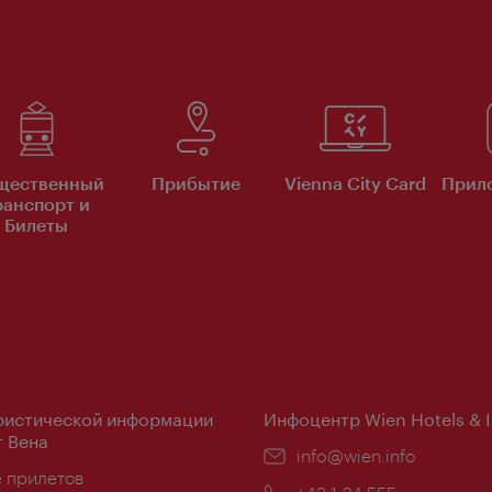
щественный
Прибытие
Vienna City Card
Прило
ранспорт и
Билеты
ристической информации
Инфоцентр Wien Hotels & 
 Вена
Эл.
info@wien.info
ложение:
е прилетов
почта: