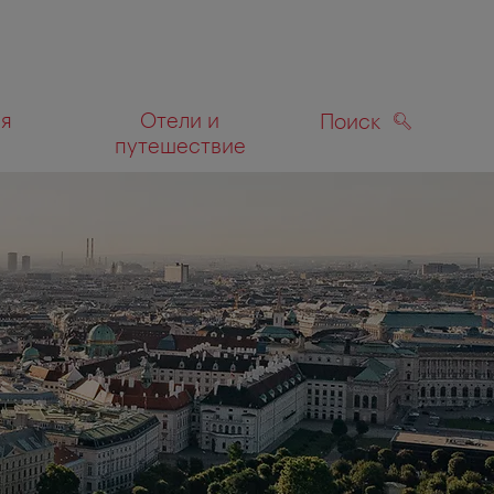
ля
Отели и
Поиск
путешествие
ПОИСК
а карте