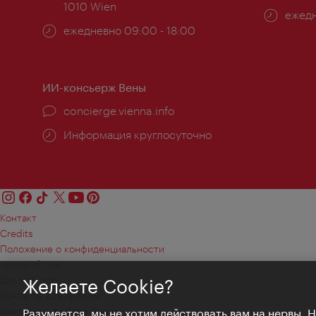
1010 Wien
Часы
ежедн
Часы
ежедневно 09:00 - 18:00
работ
работы:
ИИ-консьерж Вены
concierge.vienna.info
Информация круглосуточно
Контакт
Credits
Положение о конфиденциальности
Terms of Use
Доступность
Желаете Cookie?
Контакты для прессы
Настройки файлов Cookie
Разумеется, мы не хотим действовать вам на нервы. 