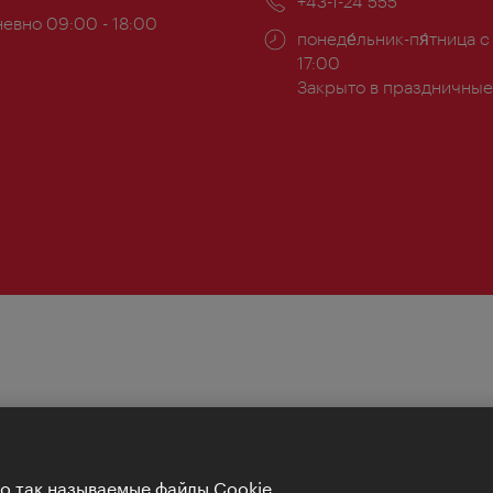
Телефон:
+43-1-24 555
евно 09:00 - 18:00
Часы
понеде́льник-пя́тница с
ы:
работы:
17:00
Закрыто в праздничные
Но так называемые файлы Cookie