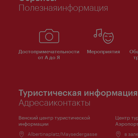
Полезнаяинформация
Достопримечательности
Мероприятия
Об
от А до Я
т
Туристическая информация
Адресаиконтакты
Венский центр туристической
Центр ту
информации
Аэропорт
Расположение:
Albertinaplatz/Maysedergasse
Распо
в зал