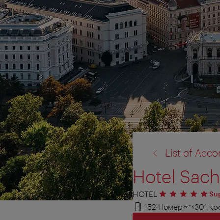
назад
List of Ac
к:
Hotel Sach
HOTEL
5 звезд
Su
152 Номер
301 кр