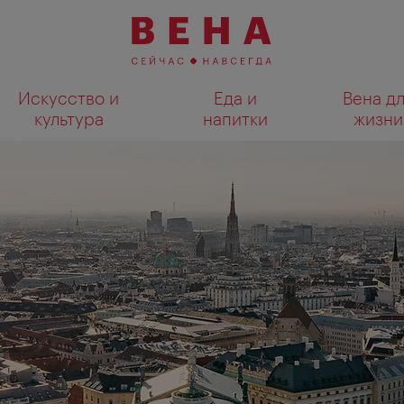
Искусство и
Еда и
Вена д
культура
напитки
жизни
Показать результаты поиска н