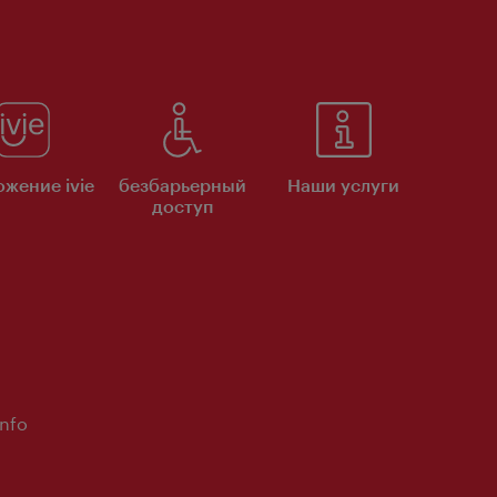
жение ivie
безбарьерный
Наши услуги
доступ
Info