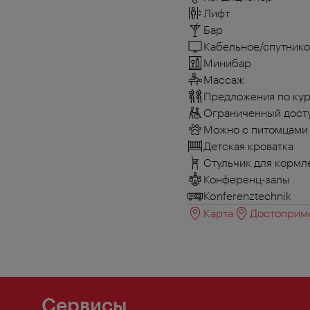
Лифт
Бар
Кабельное/спутнико
Минибар
Массаж
Предложения по кур
Ограниченный досту
Можно с питомцами
Детская кроватка
Стульчик для кормл
Конференц-залы
Konferenztechnik
Карта
Достоприме
Сервисы