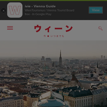
ivie - Vienna Guide
View
WienTourismus / Vienna Tourist Board
free - In Google Play
メ
検
ニ
索
ュ
/>
メ
こ
す
ー
る
ニ
の
の
ュ
ペ
表
ー
ー
示・
非
へ
ジ
表
の
示
ト
ッ
プ
へ