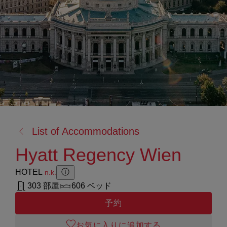
戻
List of Accommodations
る:
Hyatt Regency Wien
HOTEL
n.k.
Zusatzinformation anzeigen
Zusatzinformation ausblenden
303 部屋
606 ベッド
予約
お気に入りに追加する