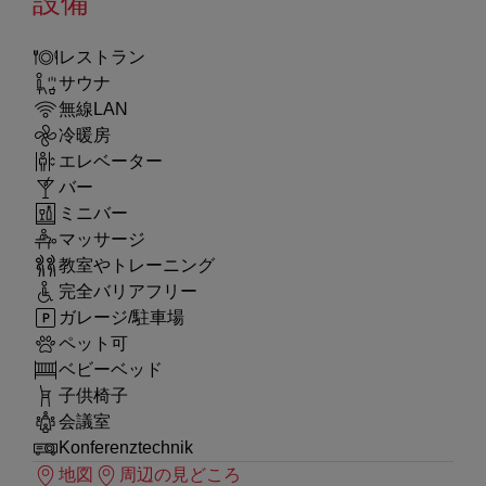
設備
レストラン
サウナ
無線LAN
冷暖房
エレベーター
バー
ミニバー
マッサージ
教室やトレーニング
完全バリアフリー
ガレージ/駐車場
ペット可
ベビーベッド
子供椅子
会議室
Konferenztechnik
地図
周辺の見どころ