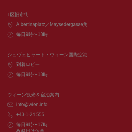
1区旧市街
場
Albertinaplatz／Maysedergasse角
所：
営
毎日9時〜18時
業
時
間：
シュヴェヒャート・ウィーン国際空港
場
到着ロビー
所：
営
毎日9時〜18時
業
時
間：
ウィーン観光＆宿泊案内
E
info@wien.info
メ
電
+43-1-24 555
ー
話
ル：
営
毎日9時〜17時
番
業
祝祭日は休業