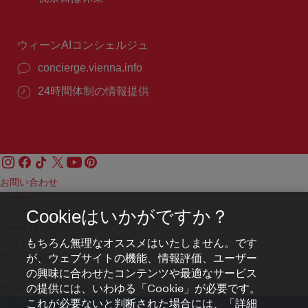
号：
時
間：
ウィーンAIコンシェルジュ
concierge.vienna.info
24時間体制の情報提供
お問い合わせ
Credits
プライバシーポリシー
Cookieはいかがですか？
Terms of Use
もちろん無理なオススメはいたしません。です
アクセシビリティ
が、ウェブサイトの機能、情報評価、ユーザー
プレス連絡先
の興味に合わせたコンテンツや最適なサービス
クッキーの設定
の提供には、いわゆる「Cookie」が必要です。
© Copyright WienTourismus
これが必要ないと判断された場合には、「詳細