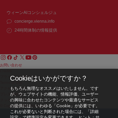
時
間：
ウィーンAIコンシェルジュ
concierge.vienna.info
24時間体制の情報提供
お問い合わせ
Credits
プライバシーポリシー
Cookieはいかがですか？
Terms of Use
もちろん無理なオススメはいたしません。です
アクセシビリティ
が、ウェブサイトの機能、情報評価、ユーザー
プレス連絡先
の興味に合わせたコンテンツや最適なサービス
クッキーの設定
の提供には、いわゆる「Cookie」が必要です。
© Copyright WienTourismus
これが必要ないと判断された場合には、「詳細
設定」で標準設定を変更できます。 ヒント：サ