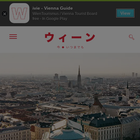
ivie - Vienna Guide
View
WienTourismus / Vienna Tourist Board
free - In Google Play
メ
検
ニ
索
ュ
/>
メ
こ
す
ー
る
ニ
の
の
ュ
ペ
表
ー
ー
示・
非
へ
ジ
表
の
示
ト
ッ
プ
へ