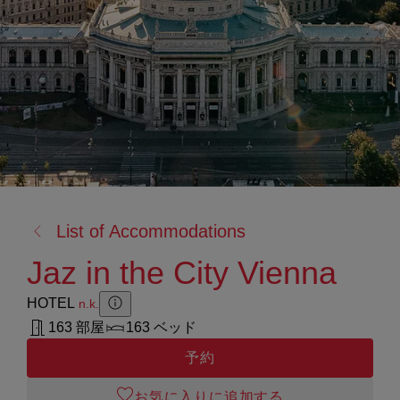
戻
List of Accommodations
る:
Jaz in the City Vienna
HOTEL
n.k.
Zusatzinformation anzeigen
Zusatzinformation ausblenden
163 部屋
163 ベッド
予約
お気に入りに追加する