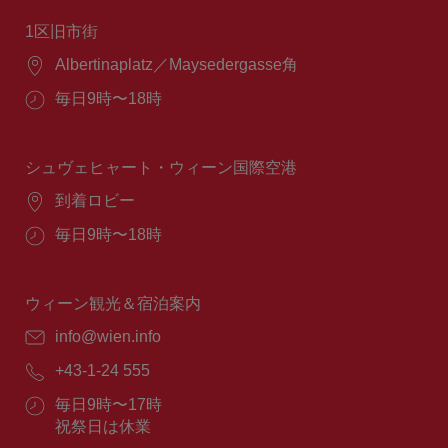
1区旧市街
場
Albertinaplatz／Maysedergasse角
所：
営
毎日9時〜18時
業
時
間：
シュヴェヒャート・ウィーン国際空港
場
到着ロビー
所：
営
毎日9時〜18時
業
時
間：
ウィーン観光＆宿泊案内
E
info@wien.info
メ
電
+43-1-24 555
ー
話
ル：
営
毎日9時〜17時
番
業
祝祭日は休業
号：