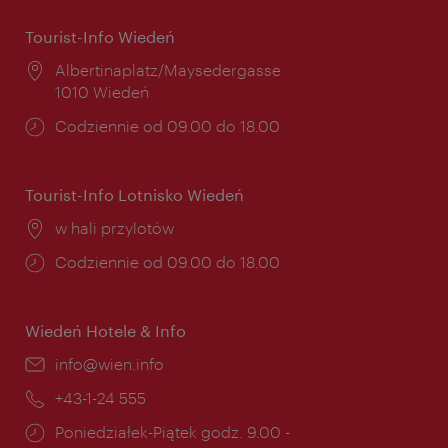
Tourist-Info Wiedeń
Miejsce:
Albertinaplatz/Maysedergasse
1010 Wiedeń
Godziny
Codziennie od 09.00 do 18.00
otwarcia:
Tourist-Info Lotnisko Wiedeń
Miejsce:
w hali przylotów
Godziny
Codziennie od 09.00 do 18.00
otwarcia:
Wiedeń Hotele & Info
E-
info@wien.info
mail:
Telefon:
+43-1-24 555
Godziny
Poniedziałek-Piątek godz. 9.00 -