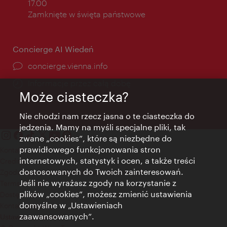
otwarcia:
17.00
Zamknięte w święta państwowe
Concierge AI Wiedeń
concierge.vienna.info
Informacje przez całą dobę
Może ciasteczka?
Nie chodzi nam rzecz jasna o te ciasteczka do
jedzenia. Mamy na myśli specjalne pliki, tak
zwane „cookies”, które są niezbędne do
prawidłowego funkcjonowania stron
Kontakt
internetowych, statystyk i ocen, a także treści
Credits
dostosowanych do Twoich zainteresowań.
Zgoda na przetwarzanie danych osobowych
Jeśli nie wyrażasz zgody na korzystanie z
Terms of Use
plików „cookies”, możesz zmienić ustawienia
Dostępność
domyślne w „Ustawieniach
Kontakt prasowy
zaawansowanych”.
Ustawienia cookies