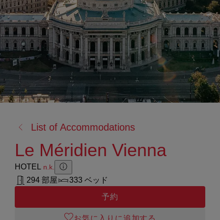
戻
List of Accommodations
る:
Le Méridien Vienna
HOTEL
n.k.
Zusatzinformation anzeigen
Zusatzinformation ausblenden
294 部屋
333 ベッド
予約
お気に入りに追加する