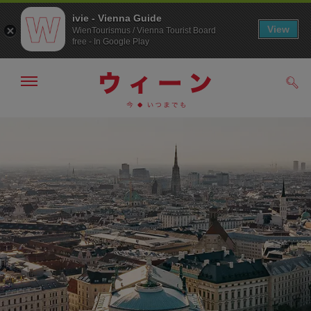
ivie - Vienna Guide
View
WienTourismus / Vienna Tourist Board
free - In Google Play
メ
検
ニ
索
ュ
/>
メ
こ
す
ー
る
ニ
の
の
ュ
ペ
表
ー
ー
示・
非
へ
ジ
表
の
示
ト
ッ
プ
へ