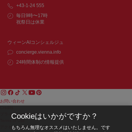
メ
電
+43-1-24 555
ー
話
ル：
営
毎日9時〜17時
番
業
祝祭日は休業
号：
時
間：
ウィーンAIコンシェルジュ
concierge.vienna.info
24時間体制の情報提供
お問い合わせ
Credits
プライバシーポリシー
Cookieはいかがですか？
Terms of Use
もちろん無理なオススメはいたしません。です
アクセシビリティ