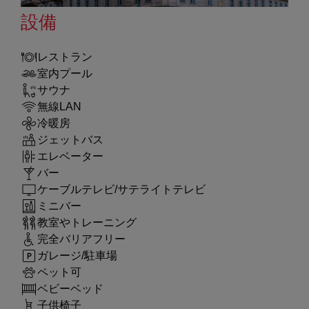
設備
レストラン
室内プール
サウナ
無線LAN
冷暖房
ジェットバス
エレベーター
バー
ケーブルテレビ/サテライトテレビ
ミニバー
教室やトレーニング
完全バリアフリー
ガレージ/駐車場
ペット可
ベビーベッド
子供椅子