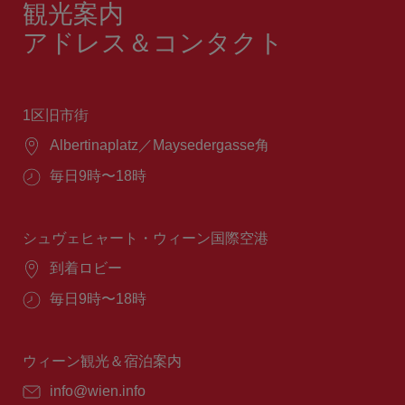
観光案内
アドレス＆コンタクト
1区旧市街
場
Albertinaplatz／Maysedergasse角
所：
営
毎日9時〜18時
業
時
間：
シュヴェヒャート・ウィーン国際空港
場
到着ロビー
所：
営
毎日9時〜18時
業
時
間：
ウィーン観光＆宿泊案内
E
info@wien.info