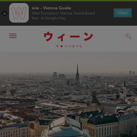
ivie - Vienna Guide
View
WienTourismus / Vienna Tourist Board
free - In Google Play
メ
検
ニ
索
ュ
/>
メ
こ
す
ー
る
ニ
の
の
ュ
ペ
表
ー
ー
示・
非
へ
ジ
表
の
示
ト
ッ
プ
へ