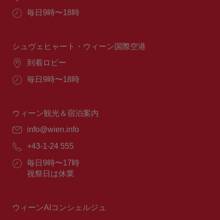
所：
営
毎日9時〜18時
業
時
間：
シュヴェヒャート・ウィーン国際空港
場
到着ロビー
所：
営
毎日9時〜18時
業
時
間：
ウィーン観光＆宿泊案内
E
info@wien.info
メ
電
+43-1-24 555
ー
話
ル：
営
毎日9時〜17時
番
業
祝祭日は休業
号：
時
間：
ウィーンAIコンシェルジュ