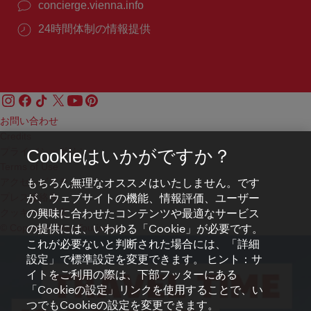
concierge.vienna.info
24時間体制の情報提供
お問い合わせ
Credits
プライバシーポリシー
Cookieはいかがですか？
Terms of Use
もちろん無理なオススメはいたしません。です
アクセシビリティ
が、ウェブサイトの機能、情報評価、ユーザー
プレス連絡先
の興味に合わせたコンテンツや最適なサービス
クッキーの設定
の提供には、いわゆる「Cookie」が必要です。
© Copyright WienTourismus
これが必要ないと判断された場合には、「詳細
設定」で標準設定を変更できます。 ヒント：サ
イトをご利用の際は、下部フッターにある
「Cookieの設定」リンクを使用することで、い
つでもCookieの設定を変更できます。