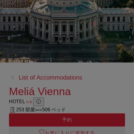
戻
List of Accommodations
る:
Meliá Vienna
HOTEL
n.k.
Zusatzinformation anzeigen
Zusatzinformation ausblenden
253 部屋
506 ベッド
予約
お気に入りに追加する