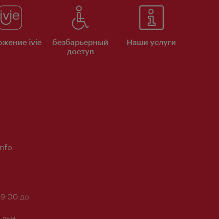
жение ivie
безбарьерный
Наши услуги
доступ
Info
 9:00 до
 дни