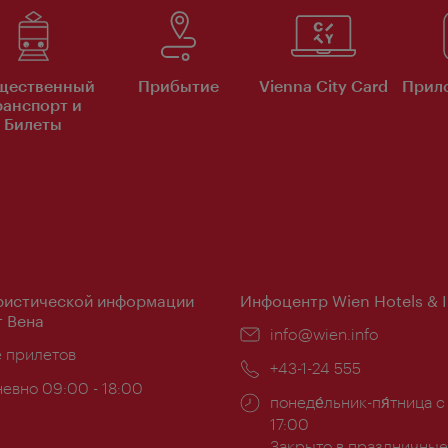
щественный
Прибытие
Vienna City Card
Прило
ранспорт и
Билеты
ристической информации
Инфоцентр Wien Hotels & 
 Вена
Эл.
info@wien.info
ложение:
е прилетов
почта:
Телефон:
+43-1-24 555
евно 09:00 - 18:00
Часы
понеде́льник-пя́тница с
ы:
работы:
17:00
Закрыто в праздничные