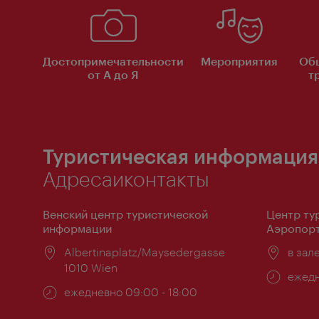
Достопримечательности
Мероприятия
Об
от А до Я
т
Туристическая информация
Адресаиконтакты
Венский центр туристической
Центр ту
информации
Аэропорт
Расположение:
Albertinaplatz/Maysedergasse
Распо
в зал
1010 Wien
Часы
ежедн
Часы
ежедневно 09:00 - 18:00
работ
работы: