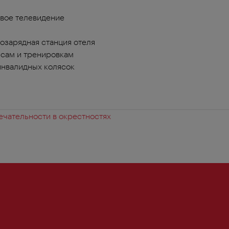
вое телевидение
озарядная станция отеля
сам и тренировкам
инвалидных колясок
чательности в окрестностях