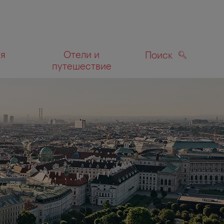
ля
Отели и
Поиск
путешествие
ПОИСК
а карте