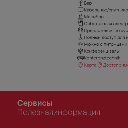
Бар
Кабельное/спутнико
Минибар
Собственная электр
Предложения по кур
Полный доступ для 
Можно с питомцами
Конференц-залы
Konferenztechnik
Карта
Достоприме
Сервисы
Полезнаяинформация