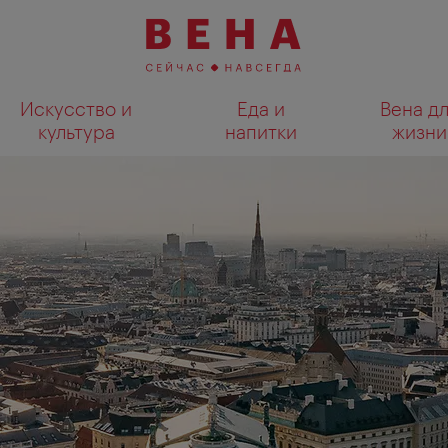
Искусство и
Еда и
Вена д
культура
напитки
жизни
Показать результаты поиска н