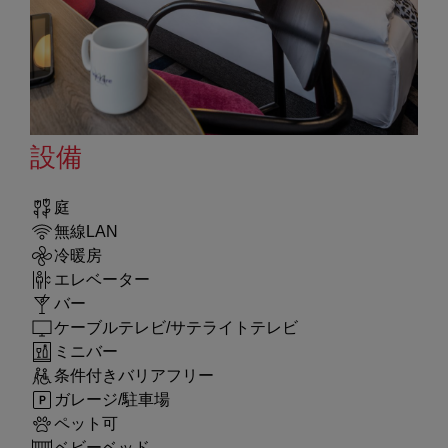
設備
庭
無線LAN
冷暖房
エレベーター
バー
ケーブルテレビ/サテライトテレビ
ミニバー
条件付きバリアフリー
ガレージ/駐車場
ペット可
ベビーベッド