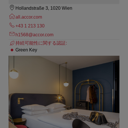
Hollandstraße 3, 1020 Wien
all.accor.com
+43 1 213 130
h1568@accor.com
持続可能性に関する認証:
Green Key