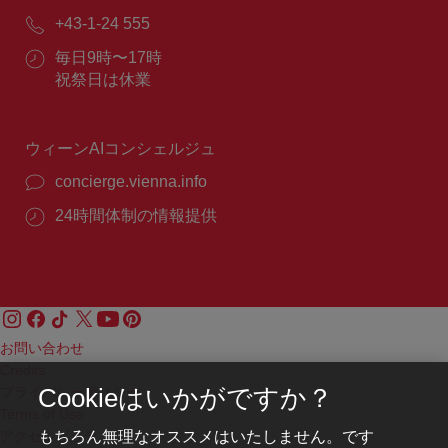
メ
電
+43-1-24 555
ー
話
ル：
営
毎日9時〜17時
番
業
祝祭日は休業
号：
時
間：
ウィーンAIコンシェルジュ
concierge.vienna.info
24時間体制の情報提供
お問い合わせ
Credits
プライバシーポリシー
Cookieはいかがですか？
Terms of Use
もちろん無理なオススメはいたしません。です
アクセシビリティ