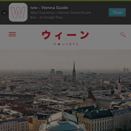
ivie - Vienna Guide
View
WienTourismus / Vienna Tourist Board
free - In Google Play
メ
検
ニ
索
ュ
/>
メ
こ
す
ー
る
ニ
の
の
ュ
ペ
表
ー
ー
示・
非
へ
ジ
表
の
示
ト
ッ
プ
へ