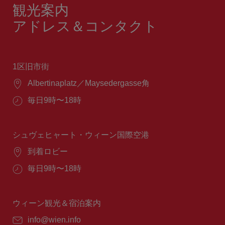
観光案内
アドレス＆コンタクト
1区旧市街
場
Albertinaplatz／Maysedergasse角
所：
営
毎日9時〜18時
業
時
間：
シュヴェヒャート・ウィーン国際空港
場
到着ロビー
所：
営
毎日9時〜18時
業
時
間：
ウィーン観光＆宿泊案内
E
info@wien.info