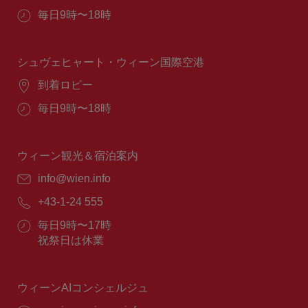
所：
営
毎日9時〜18時
業
時
間：
シュヴェヒャート・ウィーン国際空港
場
到着ロビー
所：
営
毎日9時〜18時
業
時
間：
ウィーン観光＆宿泊案内
E
info@wien.info
メ
電
+43-1-24 555
ー
話
ル：
営
毎日9時〜17時
番
業
祝祭日は休業
号：
時
間：
ウィーンAIコンシェルジュ