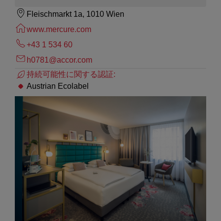
Fleischmarkt 1a, 1010 Wien
www.mercure.com
+43 1 534 60
h0781@accor.com
持続可能性に関する認証:
Austrian Ecolabel