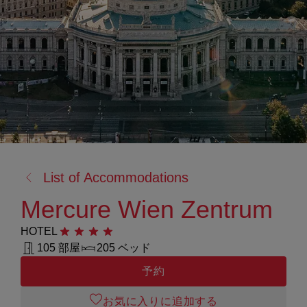
戻
List of Accommodations
る:
Mercure Wien Zentrum
HOTEL
星4つ
105 部屋
205 ベッド
予約
お気に入りに追加する