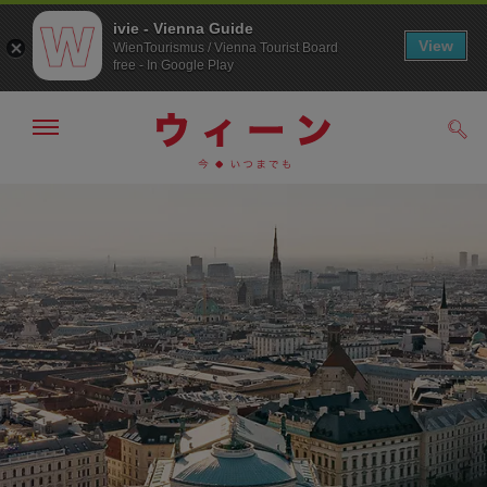
ivie - Vienna Guide
View
WienTourismus / Vienna Tourist Board
free - In Google Play
メ
検
ニ
索
ュ
/>
メ
こ
す
ー
る
ニ
の
の
ュ
ペ
表
ー
ー
示・
非
へ
ジ
表
の
示
ト
ッ
プ
へ