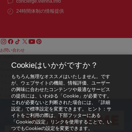
concierge.vienna.info
24時間体制の情報提供
お問い合わせ
Credits
プライバシーポリシー
Cookieはいかがですか？
Terms of Use
もちろん無理なオススメはいたしません。です
アクセシビリティ
が、ウェブサイトの機能、情報評価、ユーザー
プレス連絡先
の興味に合わせたコンテンツや最適なサービス
クッキーの設定
の提供には、いわゆる「Cookie」が必要です。
© Copyright WienTourismus
これが必要ないと判断された場合には、「詳細
設定」で標準設定を変更できます。 ヒント：サ
イトをご利用の際は、下部フッターにある
「Cookieの設定」リンクを使用することで、い
つでもCookieの設定を変更できます。