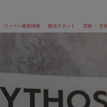
メ
こ
何
ウィーン最新情報
観光スポット
芸術 ・ 文
ニ
の
を
ュ
ペ
お
ー
ー
探
へ
ジ
し
の
で
ト
す
ッ
か？
プ
へ