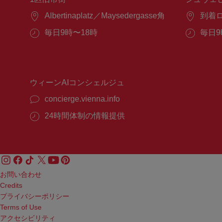
場
Albertinaplatz／Maysedergasse角
場
到着
所：
所：
営
毎日9時〜18時
営
毎日9
業
業
時
時
間：
間：
ウィーンAIコンシェルジュ
concierge.vienna.info
24時間体制の情報提供
お問い合わせ
Credits
プライバシーポリシー
Terms of Use
アクセシビリティ