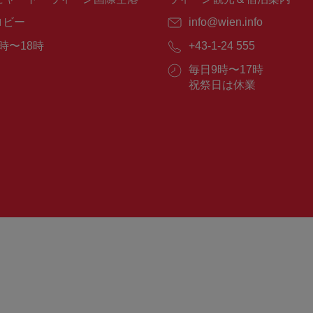
ロビー
E
info@wien.info
メ
時〜18時
電
+43-1-24 555
ー
話
ル：
営
毎日9時〜17時
番
業
祝祭日は休業
号：
時
間：