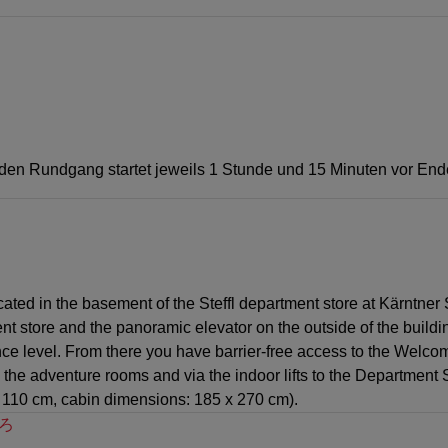
ür den Rundgang startet jeweils 1 Stunde und 15 Minuten vor End
 in the basement of the Steffl department store at Kärntner 
nt store and the panoramic elevator on the outside of the buildi
ance level. From there you have barrier-free access to the Welc
as the adventure rooms and via the indoor lifts to the Departmen
 110 cm, cabin dimensions: 185 x 270 cm).
ろ