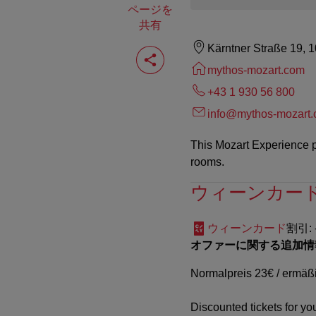
ページを
共有
ペ
Kärntner Straße 19, 
ー
mythos-mozart.com
ジ
を
+43 1 930 56 800
共
有
info@mythos-mozart
す
る
This Mozart Experience p
rooms.
ウィーンカー
ウィーンカード
割引
:
オファーに関する追加情
Normalpreis 23€ / ermäßi
Discounted tickets for your