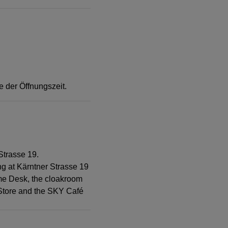
e der Öffnungszeit.
Strasse 19.
ng at Kärntner Strasse 19
ome Desk, the cloakroom
t Store and the SKY Café