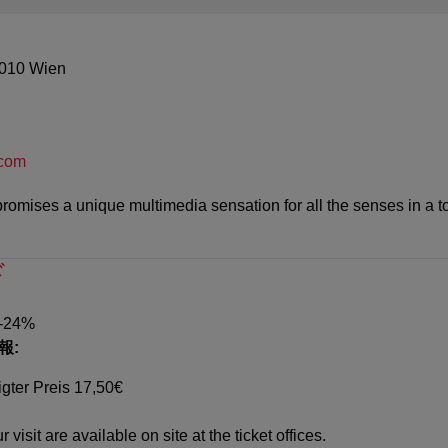
1010 Wien
.com
romises a unique multimedia sensation for all the senses in a t
ド
 -24%
報:
gter Preis 17,50€
 visit are available on site at the ticket offices.