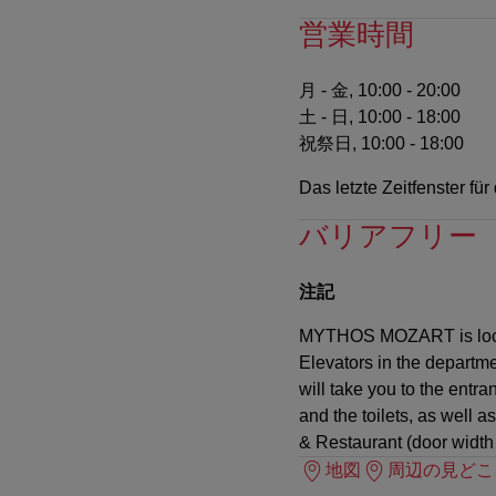
営業時間
月 - 金, 10:00 - 20:00
土 - 日, 10:00 - 18:00
祝祭日, 10:00 - 18:00
Das letzte Zeitfenster f
バリアフリー
注記
MYTHOS MOZART is located
Elevators in the departme
will take you to the entr
and the toilets, as well 
& Restaurant (door width
地図
周辺の見どこ