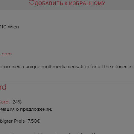
ДОБАВИТЬ К ИЗБРАННОМУ
1010 Wien
t.com
promises a unique multimedia sensation for all the senses in 
rd
Card
: -24%
мация о предложении:
igter Preis 17,50€