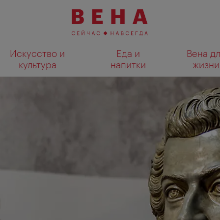
Искусство и
Еда и
Вена д
культура
напитки
жизни
Показать результаты поиска н