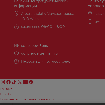
Венский центр туристической
Центр ту
информации
Аэропорт
Расположение:
Albertinaplatz/Maysedergasse
Распо
в зал
1010 Wien
Часы
ежедн
Часы
ежедневно 09:00 - 18:00
работ
работы:
ИИ-консьерж Вены
concierge.vienna.info
Информация круглосуточно
Контакт
Credits
Положение о конфиденциальности
Terms of Use