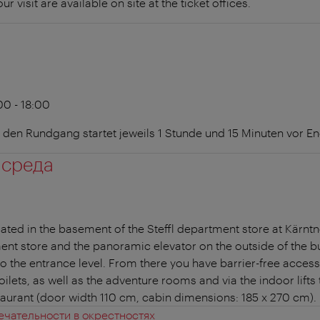
r visit are available on site at the ticket offices.
00 - 18:00
ür den Rundgang startet jeweils 1 Stunde und 15 Minuten vor E
 среда
d in the basement of the Steffl department store at Kärntne
ent store and the panoramic elevator on the outside of the bu
 to the entrance level. From there you have barrier-free acce
ilets, as well as the adventure rooms and via the indoor lift
aurant (door width 110 cm, cabin dimensions: 185 x 270 cm).
чательности в окрестностях