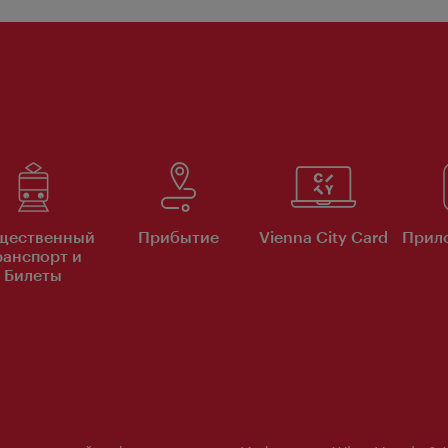
щественный
Прибытие
Vienna City Card
Прило
ранспорт и
Билеты