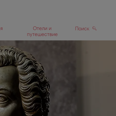
ля
Отели и
Поиск
путешествие
ПОИСК
а карте