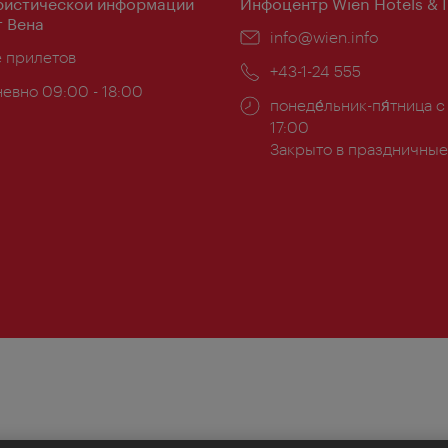
ристической информации
Инфоцентр Wien Hotels & 
 Вена
Эл.
info@wien.info
ложение:
е прилетов
почта:
Телефон:
+43-1-24 555
евно 09:00 - 18:00
Часы
понеде́льник-пя́тница с
ы:
работы:
17:00
Закрыто в праздничные