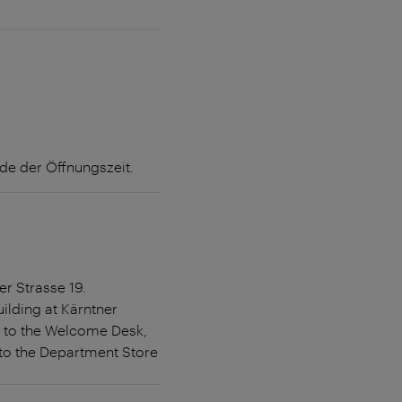
nde der Öffnungszeit.
r Strasse 19.
ilding at Kärntner
ss to the Welcome Desk,
s to the Department Store