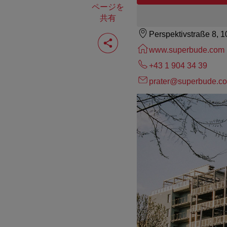
ページを
共有
Perspektivstraße 8, 
ペ
ー
www.superbude.com
ジ
を
+43 1 904 34 39
共
有
prater@superbude.c
す
る