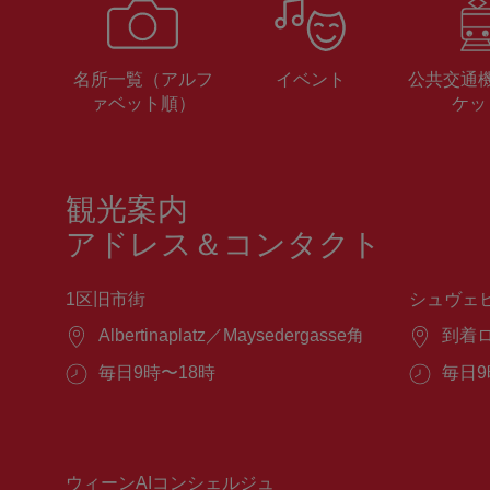
名所一覧（アルフ
イベント
公共交通
ァベット順）
ケッ
観光案内
アドレス＆コンタクト
1区旧市街
シュヴェ
場
Albertinaplatz／Maysedergasse角
場
到着
所：
所：
営
毎日9時〜18時
営
毎日9
業
業
時
時
間：
間：
ウィーンAIコンシェルジュ