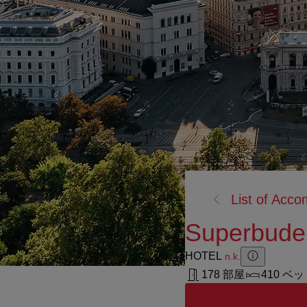
戻
List of Acc
る:
Superbude
HOTEL
n.k.
Zusatzinforma
Zusatzinform
178 部屋
410 ベ