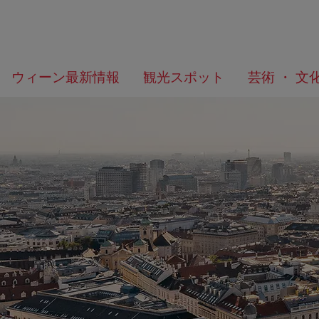
メ
こ
何
ウィーン最新情報
観光スポット
芸術 ・ 文
ニ
の
を
ュ
ペ
/>
お
ー
ー
探
へ
ジ
し
の
で
ト
す
ッ
か？
プ
へ