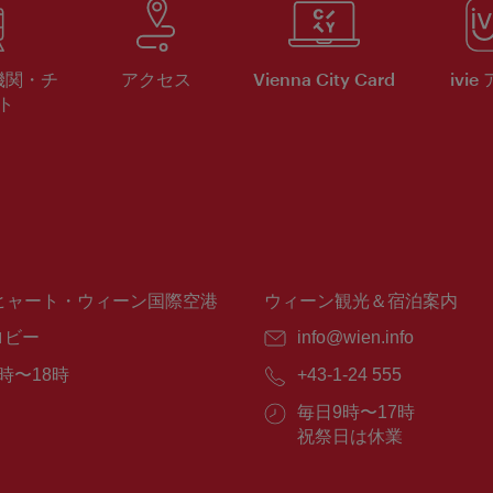
機関・チ
アクセス
Vienna City Card
ivie
ト
ヒャート・ウィーン国際空港
ウィーン観光＆宿泊案内
ロビー
E
info@wien.info
メ
時〜18時
電
+43-1-24 555
ー
話
ル：
営
毎日9時〜17時
番
業
祝祭日は休業
号：
時
間：