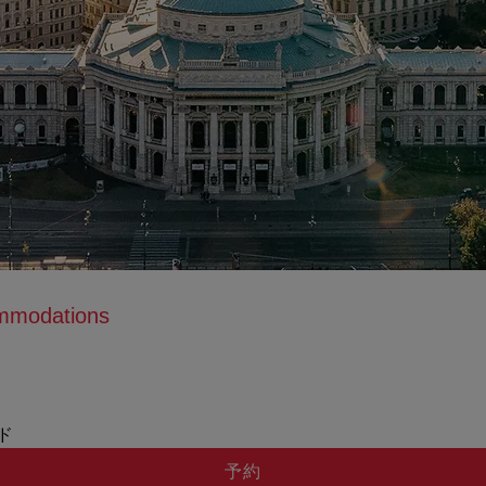
ommodations
tion anzeigen
ation ausblenden
ッド
予約