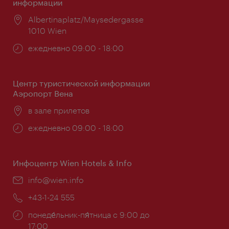
информации
Расположение:
Albertinaplatz/Maysedergasse
1010 Wien
Часы
ежедневно 09:00 - 18:00
работы:
Центр туристической информации
Аэропорт Вена
Расположение:
в зале прилетов
Часы
ежедневно 09:00 - 18:00
работы:
Инфоцентр Wien Hotels & Info
Эл.
info@wien.info
почта:
Телефон:
+43-1-24 555
Часы
понеде́льник-пя́тница с 9:00 до
работы:
17:00