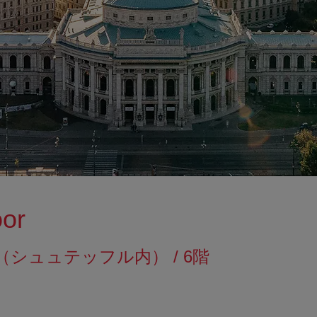
oor
effl （シュュテッフル内） / 6階