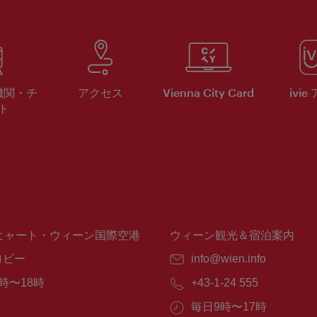
機関・チ
アクセス
Vienna City Card
ivie
ト
ヒャート・ウィーン国際空港
ウィーン観光＆宿泊案内
ロビー
E
info@wien.info
メ
時〜18時
電
+43-1-24 555
ー
話
ル：
営
毎日9時〜17時
番