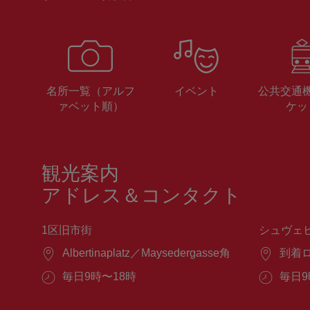
名所一覧（アルフ
イベント
公共交通
ァベット順）
ケッ
観光案内
アドレス＆コンタクト
1区旧市街
シュヴェ
場
Albertinaplatz／Maysedergasse角
場
到着
所：
所：
営
毎日9時〜18時
営
毎日9
業
業
時
時