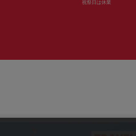
業
祝祭日は休業
号：
時
間：