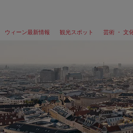
メ
こ
何
ウィーン最新情報
観光スポット
芸術 ・ 文
ニ
の
を
ュ
ペ
お
ー
ー
探
へ
ジ
し
の
で
ト
す
ッ
か？
プ
へ