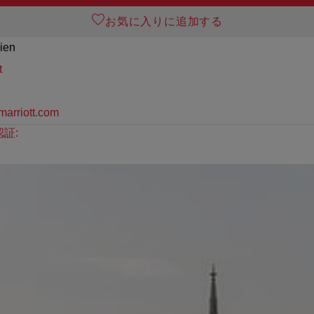
お気に入りに追加する
ien
t
marriott.com
証: