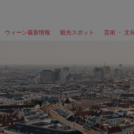
メ
こ
何
ウィーン最新情報
観光スポット
芸術 ・ 文
ニ
の
を
ュ
ペ
/>
お
ー
ー
探
へ
ジ
し
の
で
ト
す
ッ
か？
プ
へ