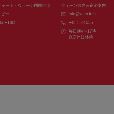
ヒャート・ウィーン国際空港
ウィーン観光＆宿泊案内
ロビー
E
info@wien.info
メ
時〜18時
電
+43-1-24 555
ー
話
ル：
営
毎日9時〜17時
番
業
祝祭日は休業
号：
時
間：