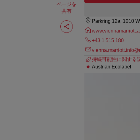
ページを
共有
Parkring 12a, 1010 W
ペ
ー
www.viennamarriott.a
ジ
を
+43 1 515 180
共
有
vienna.marriott.info@
す
持続可能性に関する認
る
Austrian Ecolabel