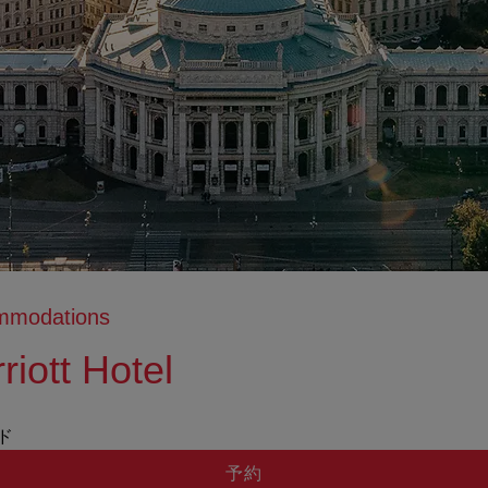
ommodations
iott Hotel
tion anzeigen
ation ausblenden
ッド
予約