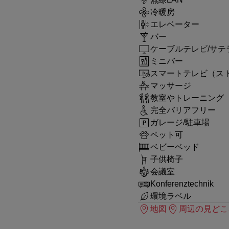
冷暖房
エレベーター
バー
ケーブルテレビ/サテ
ミニバー
スマートテレビ（ス
マッサージ
教室やトレーニング
完全バリアフリー
ガレージ/駐車場
ペット可
ベビーベッド
子供椅子
会議室
Konferenztechnik
環境ラベル
地図
周辺の見どこ