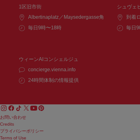
1区旧市街
シュヴェ
場
Albertinaplatz／Maysedergasse角
場
到着
所：
所：
営
毎日9時〜18時
営
毎日9
業
業
時
時
間：
間：
ウィーンAIコンシェルジュ
concierge.vienna.info
24時間体制の情報提供
お問い合わせ
Credits
プライバシーポリシー
Terms of Use