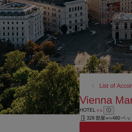
戻
List of Acc
る:
Vienna Marr
HOTEL
n.k.
Zusatzinforma
Zusatzinform
328 部屋
480 ベ