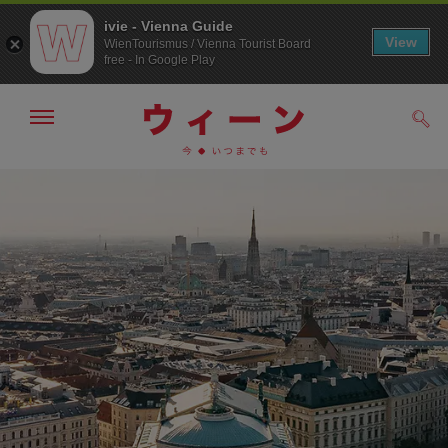
ivie - Vienna Guide
View
WienTourismus / Vienna Tourist Board
free - In Google Play
メ
検
ニ
索
ュ
/>
メ
こ
す
ー
る
ニ
の
の
ュ
ペ
表
ー
ー
示・
非
へ
ジ
表
の
示
ト
ッ
プ
へ