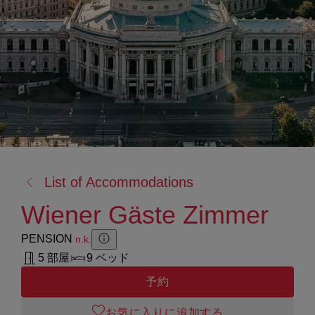
戻
List of Accommodations
る:
Wiener Gäste Zimmer
PENSION
n.k.
Zusatzinformation anzeigen
Zusatzinformation ausblenden
5 部屋
9 ベッド
予約
お気に入りに追加する