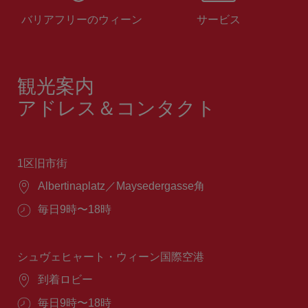
バリアフリーのウィーン
サービス
観光案内
アドレス＆コンタクト
1区旧市街
場
Albertinaplatz／Maysedergasse角
所：
営
毎日9時〜18時
業
時
間：
シュヴェヒャート・ウィーン国際空港
場
到着ロビー
所：
営
毎日9時〜18時