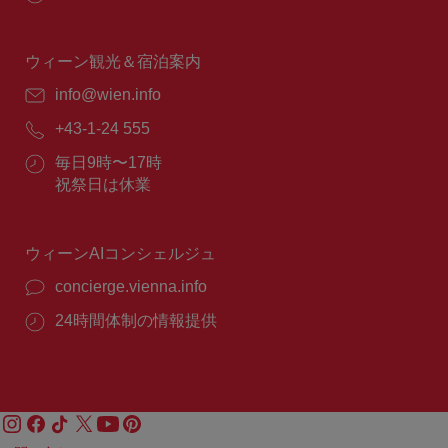
業
時
間：
ウィーン観光＆宿泊案内
E
info@wien.info
メ
電
+43-1-24 555
ー
話
ル：
営
毎日9時〜17時
番
業
祝祭日は休業
号：
時
間：
ウィーンAIコンシェルジュ
concierge.vienna.info
24時間体制の情報提供