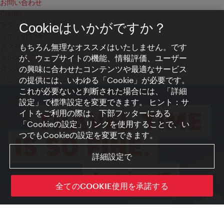
お問い合わせ
Credits
プライバシーポリシー
Cookieはいかがですか？
Terms of Use
もちろん無理なオススメはいたしません。です
アクセシビリティ
が、ウェブサイトの機能、情報評価、ユーザー
プレス連絡先
の興味に合わせたコンテンツや最適なサービス
クッキーの設定
の提供には、いわゆる「Cookie」が必要です。
© Copyright WienTourismus
これが必要ないと判断された場合には、「詳細
設定」で標準設定を変更できます。 ヒント：サ
イトをご利用の際は、下部フッターにある
「Cookieの設定」リンクを使用することで、い
つでもCookieの設定を変更できます。
詳細設定で
全てのCOOKIE使用を承諾する