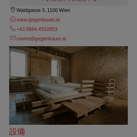
Waldgasse 3, 1100 Wien
www.gegenbauer.at
+43 0664 4532853
rooms@gegenbauer.at
設備