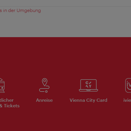
es in der Umgebung
tlicher
Anreise
Vienna City Card
ivi
& Tickets