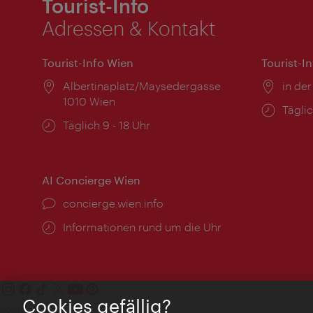
Tourist-Info
Adressen & Kontakt
Tourist-Info Wien
Tourist-I
Ort:
Albertinaplatz/Maysedergasse
Ort:
in der
1010 Wien
Öffnu
Täglic
Öffnungszeiten:
Täglich 9 - 18 Uhr
AI Concierge Wien
Ort:
concierge.wien.info
Öffnungszeiten:
Informationen rund um die Uhr
Cookies gefällig?
Kontakt