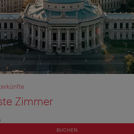
terkünfte
ste Zimmer
rmation anzeigen
rmation ausblenden
n
BUCHEN