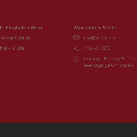
nfo Flughafen Wien
Wien Hotels & Info
 Ankunftshalle
Email:
info@wien.info
ngszeiten:
h 9 - 18 Uhr
Telefon:
+43-1-24 555
Öffnungszeiten:
Montag - Freitag 9 – 17 
Feiertags geschlossen