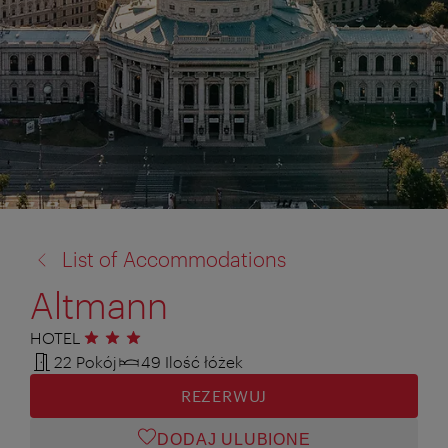
powrót
List of Accommodations
do:
Altmann
HOTEL
3 gwiazdki
22 Pokój
49 Ilość łóżek
REZERWUJ
DODAJ ULUBIONE