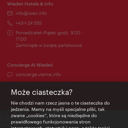
Wiedeń Hotele & Info
E-
info@wien.info
mail:
Telefon:
+43-1-24 555
Godziny
Poniedziałek-Piątek godz. 9.00 -
otwarcia:
17.00
Zamknięte w święta państwowe
Concierge AI Wiedeń
concierge.vienna.info
Informacje przez całą dobę
Może ciasteczka?
Nie chodzi nam rzecz jasna o te ciasteczka do
jedzenia. Mamy na myśli specjalne pliki, tak
zwane „cookies”, które są niezbędne do
prawidłowego funkcjonowania stron
Kontakt
internetowych, statystyk i ocen, a także treści
Credits