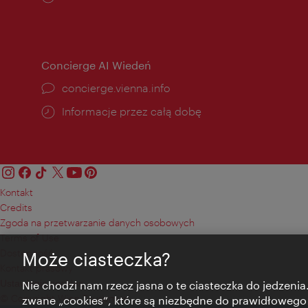
otwarcia:
Concierge AI Wiedeń
concierge.vienna.info
Informacje przez całą dobę
Kontakt
Credits
Zgoda na przetwarzanie danych osobowych
Terms of Use
Dostępność
Może ciasteczka?
Kontakt prasowy
Ustawienia cookies
Nie chodzi nam rzecz jasna o te ciasteczka do jedzenia.
© Copyright Wien Tourismus
zwane „cookies”, które są niezbędne do prawidłowego