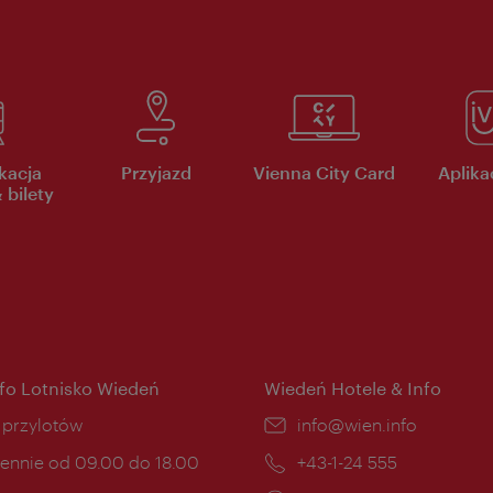
kacja
Przyjazd
Vienna City Card
Aplikac
 bilety
nfo Lotnisko Wiedeń
Wiedeń Hotele & Info
ce:
i przylotów
E-
info@wien.info
mail:
ny
ennie od 09.00 do 18.00
Telefon:
+43-1-24 555
cia: