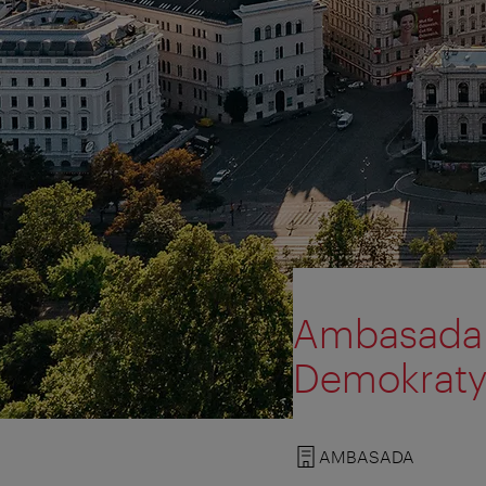
Ambasada L
Demokraty
AMBASADA