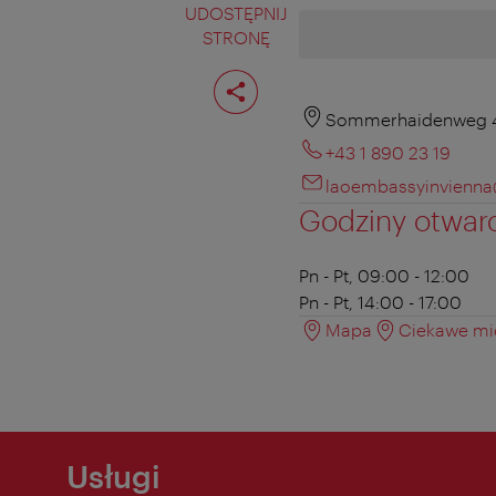
UDOSTĘPNIJ
STRONĘ
Podziel
stronę
Sommerhaidenweg 4
+43 1 890 23 19
laoembassyinvienn
Godziny otwar
Pn - Pt, 09:00 - 12:00
Pn - Pt, 14:00 - 17:00
Mapa
Ciekawe mie
Usługi