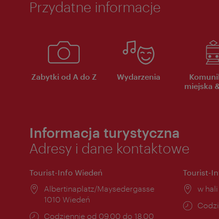
Przydatne informacje
Zabytki od A do Z
Wydarzenia
Komuni
miejska &
Informacja turystyczna
Adresy i dane kontaktowe
Tourist-Info Wiedeń
Tourist-I
Miejsce:
Albertinaplatz/Maysedergasse
Miejs
w hal
1010 Wiedeń
Godzi
Codzi
Godziny
Codziennie od 09.00 do 18.00
otwar