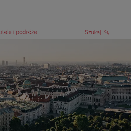
otele i podróże
Szukaj
SZUKAJ
kiwania