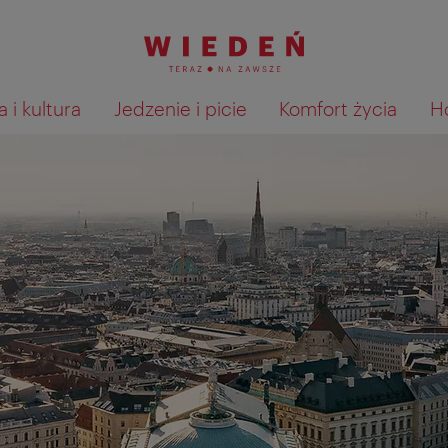
 i kultura
Jedzenie i picie
Komfort życia
H
Pokaż na mapie wyniki wyszu