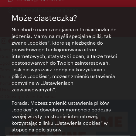
Informacje przez całą dobę
Może ciasteczka?
Nie chodzi nam rzecz jasna o te ciasteczka do
jedzenia. Mamy na myśli specjalne pliki, tak
zwane „cookies”, które są niezbędne do
prawidłowego funkcjonowania stron
Kontakt
internetowych, statystyk i ocen, a także treści
Credits
dostosowanych do Twoich zainteresowań.
Zgoda na przetwarzanie danych osobowych
Jeśli nie wyrażasz zgody na korzystanie z
Terms of Use
plików „cookies”, możesz zmienić ustawienia
Dostępność
domyślne w „Ustawieniach
Kontakt prasowy
zaawansowanych”.
Ustawienia cookies
© Copyright Wien Tourismus
Porada: Możesz zmienić ustawienia plików
„cookies” w dowolnym momencie podczas
swojej wizyty na stronie internetowej,
korzystając z linku „Ustawienia cookies” w
stopce na dole strony.