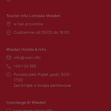
otwarcia:
Tourist-Info Lotnisko Wiedeń
Miejsce:
w hali przylotów
Godziny
Codziennie od 09.00 do 18.00
otwarcia:
Wiedeń Hotele & Info
E-
info@wien.info
mail:
Telefon:
+43-1-24 555
Godziny
Poniedziałek-Piątek godz. 9.00 -
otwarcia:
17.00
Zamknięte w święta państwowe
Concierge AI Wiedeń
concierge.vienna.info