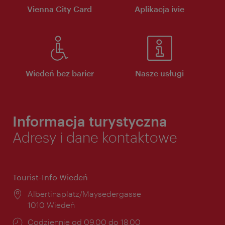
Vienna City Card
Aplikacja ivie
Wiedeń bez barier
Nasze usługi
Informacja turystyczna
Adresy i dane kontaktowe
Tourist-Info Wiedeń
Miejsce:
Albertinaplatz/Maysedergasse
1010 Wiedeń
Godziny
Codziennie od 09.00 do 18.00