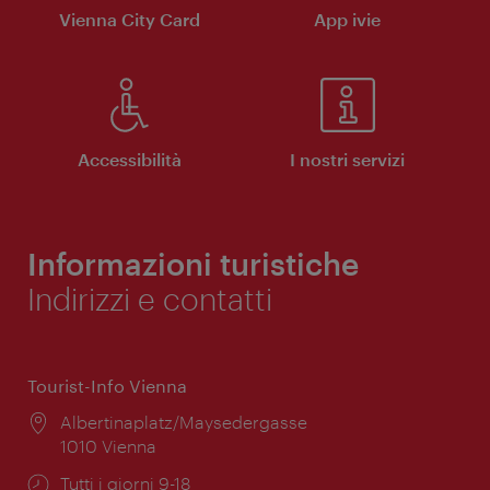
Vienna City Card
App ivie
Accessibilità
I nostri servizi
Informazioni turistiche
Indirizzi e contatti
Tourist-Info Vienna
Posizione:
Albertinaplatz/Maysedergasse
1010 Vienna
Orari
Tutti i giorni 9-18