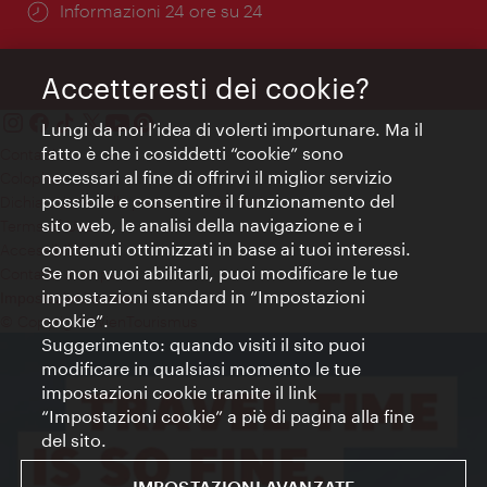
Öffnungszeiten:
Informazioni 24 ore su 24
Accetteresti dei cookie?
Lungi da noi l’idea di volerti importunare. Ma il
fatto è che i cosiddetti “cookie” sono
Contatti
necessari al fine di offrirvi il miglior servizio
Colophon
possibile e consentire il funzionamento del
Dichiarazione sulla protezione dei dati
sito web, le analisi della navigazione e i
Terms of Use
contenuti ottimizzati in base ai tuoi interessi.
Accessibilità
Se non vuoi abilitarli, puoi modificare le tue
Contatto stampa
impostazioni standard in “Impostazioni
Impostazioni cookie
cookie”.
© Copyright WienTourismus
Suggerimento: quando visiti il sito puoi
modificare in qualsiasi momento le tue
impostazioni cookie tramite il link
“Impostazioni cookie” a piè di pagina alla fine
del sito.
IMPOSTAZIONI AVANZATE