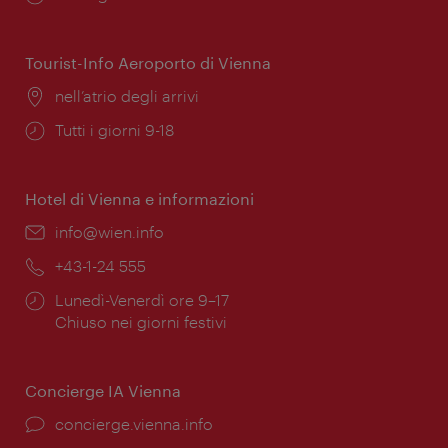
di
apertura:
Tourist-Info Aeroporto di Vienna
Posizione:
nell’atrio degli arrivi
Orari
Tutti i giorni 9-18
di
apertura:
Hotel di Vienna e informazioni
Email:
info@wien.info
Telefono:
+43-1-24 555
Orari
Lunedì-Venerdì ore 9–17
di
Chiuso nei giorni festivi
apertura:
Concierge IA Vienna
Ort:
concierge.vienna.info