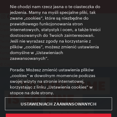
Nie chodzi nam rzecz jasna o te ciasteczka do
jedzenia. Mamy na myśli specjalne pliki, tak
zwane „cookies”, które są niezbędne do
prawidłowego funkcjonowania stron
Kontakt
internetowych, statystyk i ocen, a także treści
Credits
dostosowanych do Twoich zainteresowań.
Zgoda na przetwarzanie danych osobowych
Jeśli nie wyrażasz zgody na korzystanie z
Terms of Use
plików „cookies”, możesz zmienić ustawienia
Dostępność
domyślne w „Ustawieniach
Kontakt prasowy
zaawansowanych”.
Ustawienia cookies
© Copyright Wien Tourismus
Porada: Możesz zmienić ustawienia plików
„cookies” w dowolnym momencie podczas
swojej wizyty na stronie internetowej,
korzystając z linku „Ustawienia cookies” w
stopce na dole strony.
USTAWIENIACH ZAAWANSOWANYCH