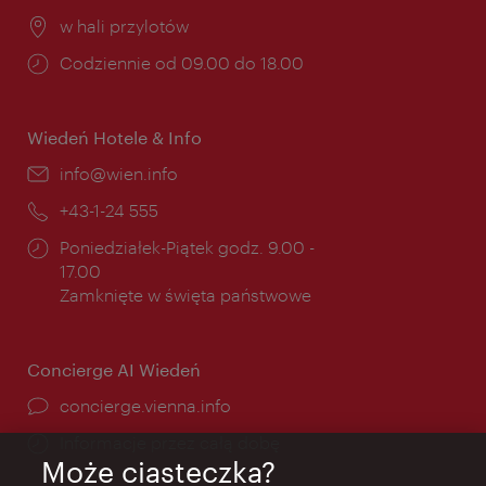
Miejsce:
w hali przylotów
Godziny
Codziennie od 09.00 do 18.00
otwarcia:
Wiedeń Hotele & Info
E-
info@wien.info
mail:
Telefon:
+43-1-24 555
Godziny
Poniedziałek-Piątek godz. 9.00 -
otwarcia:
17.00
Zamknięte w święta państwowe
Concierge AI Wiedeń
concierge.vienna.info
Informacje przez całą dobę
Może ciasteczka?