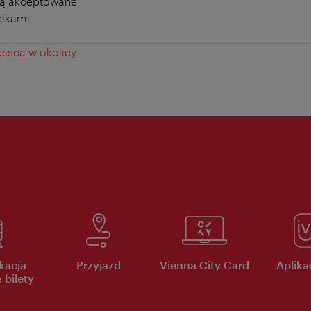
ą akceptowane
elkami
jsca w okolicy
kacja
Przyjazd
Vienna City Card
Aplikac
 bilety