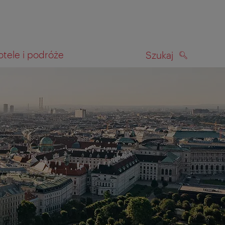
otele i podróże
Szukaj
SZUKAJ
kiwania