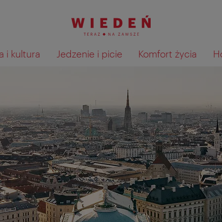
 i kultura
Jedzenie i picie
Komfort życia
H
Pokaż na mapie wyniki wyszu