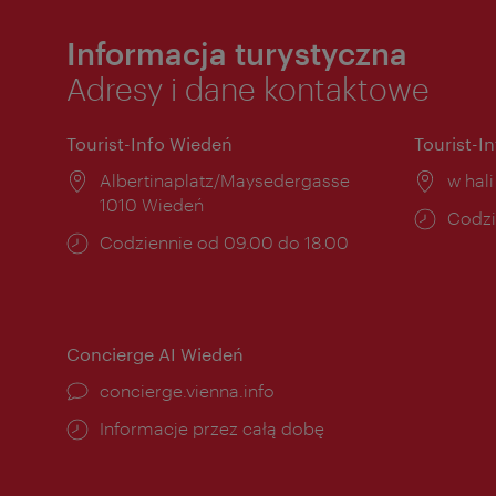
Informacja turystyczna
Adresy i dane kontaktowe
Tourist-Info Wiedeń
Tourist-I
Miejsce:
Albertinaplatz/Maysedergasse
Miejs
w hal
1010 Wiedeń
Godzi
Codzi
Godziny
Codziennie od 09.00 do 18.00
otwar
otwarcia:
Concierge AI Wiedeń
concierge.vienna.info
Informacje przez całą dobę