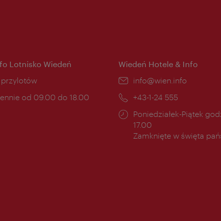
nfo Lotnisko Wiedeń
Wiedeń Hotele & Info
ce:
i przylotów
E-
info@wien.info
mail:
ny
ennie od 09.00 do 18.00
Telefon:
+43-1-24 555
cia:
Godziny
Poniedziałek-Piątek godz
otwarcia:
17.00
Zamknięte w święta pa