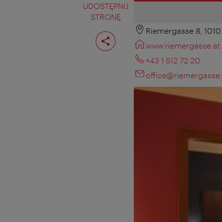
UDOSTĘPNIJ
STRONĘ
Riemergasse 8, 1010
Podziel
stronę
www.riemergasse.at
+43 1 512 72 20
office@riemergasse.