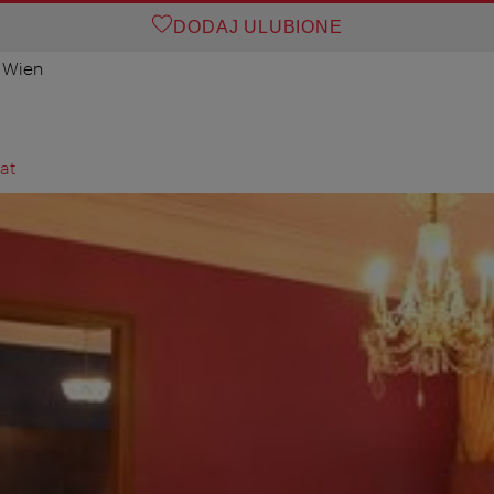
DODAJ ULUBIONE
 Wien
at