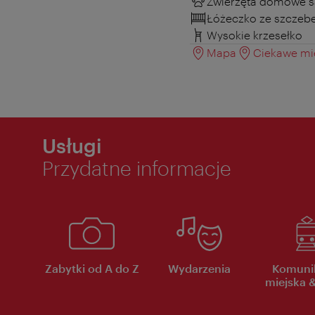
Zwierzęta domowe s
Łóżeczko ze szczeb
Wysokie krzesełko
Mapa
Ciekawe mie
Usługi
Przydatne informacje
Zabytki od A do Z
Wydarzenia
Komuni
miejska &