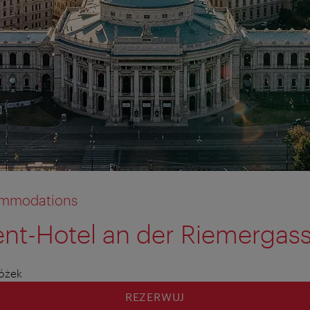
commodations
nt-Hotel an der Riemergas
łóżek
REZERWUJ