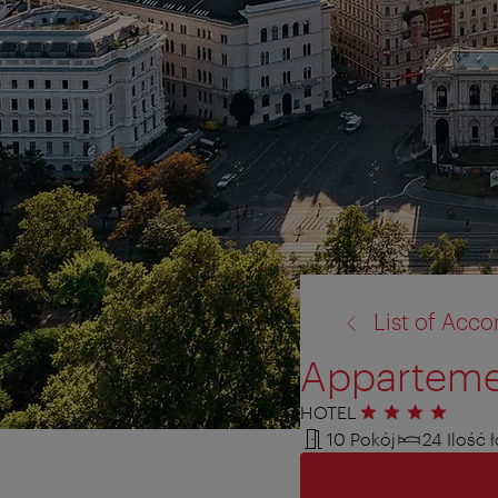
powrót
List of Ac
do:
Apparteme
HOTEL
4 gwiazdki
10 Pokój
24 Ilość 