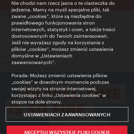
Nie chodzi nam rzecz jasna o te ciasteczka do
jedzenia. Mamy na myśli specjalne pliki, tak
zwane „cookies”, które są niezbędne do
prawidłowego funkcjonowania stron
Kontakt
internetowych, statystyk i ocen, a także treści
Credits
dostosowanych do Twoich zainteresowań.
Zgoda na przetwarzanie danych osobowych
Jeśli nie wyrażasz zgody na korzystanie z
Terms of Use
plików „cookies”, możesz zmienić ustawienia
Dostępność
domyślne w „Ustawieniach
Kontakt prasowy
zaawansowanych”.
Ustawienia cookies
© Copyright Wien Tourismus
Porada: Możesz zmienić ustawienia plików
„cookies” w dowolnym momencie podczas
swojej wizyty na stronie internetowej,
korzystając z linku „Ustawienia cookies” w
stopce na dole strony.
USTAWIENIACH ZAAWANSOWANYCH
AKCEPTUJ WSZYSTKIE PLIKI COOKIE