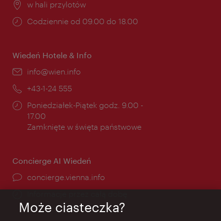
Miejsce:
w hali przylotów
Godziny
Codziennie od 09.00 do 18.00
otwarcia:
Wiedeń Hotele & Info
E-
info@wien.info
mail:
Telefon:
+43-1-24 555
Godziny
Poniedziałek-Piątek godz. 9.00 -
otwarcia:
17.00
Zamknięte w święta państwowe
Concierge AI Wiedeń
concierge.vienna.info
Informacje przez całą dobę
Może ciasteczka?