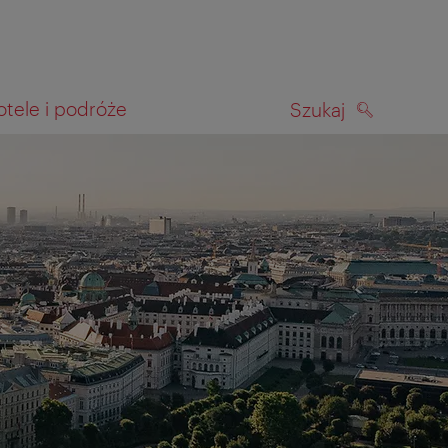
otele i podróże
Szukaj
SZUKAJ
kiwania