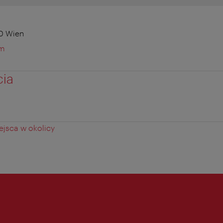
10 Wien
om
cia
jsca w okolicy