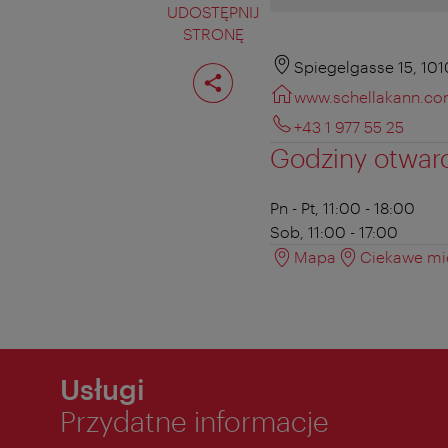
UDOSTĘPNIJ
STRONĘ
Podziel
Spiegelgasse 15, 10
stronę
www.schellakann.c
+43 1 977 55 25
Godziny otwar
Pn - Pt, 11:00 - 18:00
Sob, 11:00 - 17:00
Mapa
Ciekawe mie
Usługi
Przydatne informacje