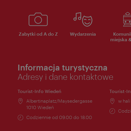
Zabytki od A do Z
Wydarzenia
Komuni
miejska &
Informacja turystyczna
Adresy i dane kontaktowe
Tourist-Info Wiedeń
Tourist-I
Miejsce:
Albertinaplatz/Maysedergasse
Miejs
w hal
1010 Wiedeń
Godzi
Codzi
Godziny
Codziennie od 09.00 do 18.00
otwar
otwarcia: