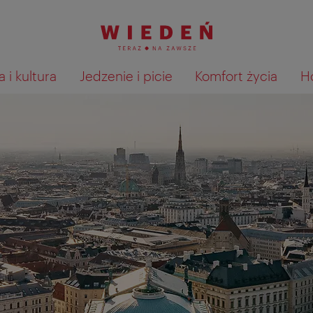
 i kultura
Jedzenie i picie
Komfort życia
H
Pokaż na mapie wyniki wyszu