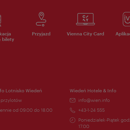
kacja
Przyjazd
Vienna City Card
Aplikac
 bilety
nfo Lotnisko Wiedeń
Wiedeń Hotele & Info
ce:
i przylotów
E-
info@wien.info
mail:
ny
ennie od 09.00 do 18.00
Telefon:
+43-1-24 555
cia:
Godziny
Poniedziałek-Piątek godz
otwarcia:
17.00