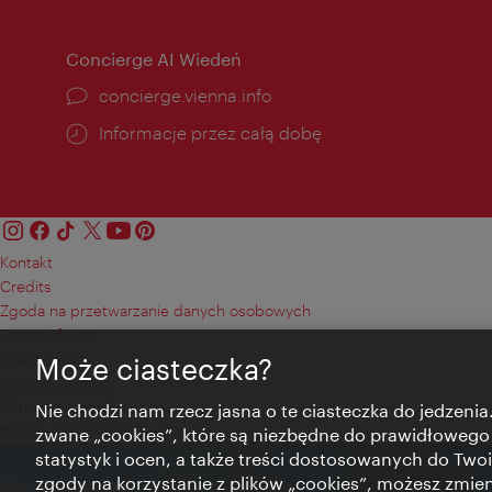
Concierge AI Wiedeń
concierge.vienna.info
Informacje przez całą dobę
Kontakt
Credits
Zgoda na przetwarzanie danych osobowych
Terms of Use
Dostępność
Może ciasteczka?
Kontakt prasowy
Ustawienia cookies
Nie chodzi nam rzecz jasna o te ciasteczka do jedzenia.
© Copyright Wien Tourismus
zwane „cookies”, które są niezbędne do prawidłowego
statystyk i ocen, a także treści dostosowanych do Twoi
zgody na korzystanie z plików „cookies”, możesz zmie