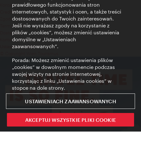
prawidłowego funkcjonowania stron
Kontakt
internetowych, statystyk i ocen, a także treści
Credits
dostosowanych do Twoich zainteresowań.
Zgoda na przetwarzanie danych osobowych
Jeśli nie wyrażasz zgody na korzystanie z
Terms of Use
plików „cookies”, możesz zmienić ustawienia
Dostępność
domyślne w „Ustawieniach
Kontakt prasowy
zaawansowanych”.
Ustawienia cookies
© Copyright Wien Tourismus
Porada: Możesz zmienić ustawienia plików
„cookies” w dowolnym momencie podczas
swojej wizyty na stronie internetowej,
korzystając z linku „Ustawienia cookies” w
stopce na dole strony.
USTAWIENIACH ZAAWANSOWANYCH
AKCEPTUJ WSZYSTKIE PLIKI COOKIE