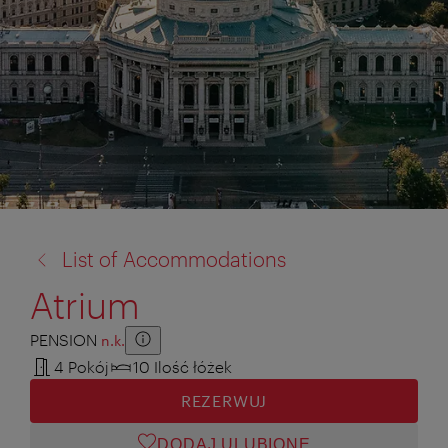
powrót
List of Accommodations
do:
Atrium
PENSION
n.k.
Zusatzinformation anzeigen
Zusatzinformation ausblenden
4 Pokój
10 Ilość łóżek
REZERWUJ
DODAJ ULUBIONE