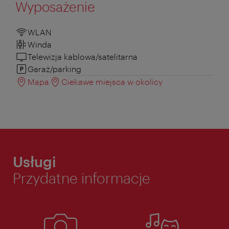
Wyposażenie
WLAN
Winda
Telewizja kablowa/satelitarna
Garaż/parking
Mapa
Ciekawe miejsca w okolicy
Usługi
Przydatne informacje