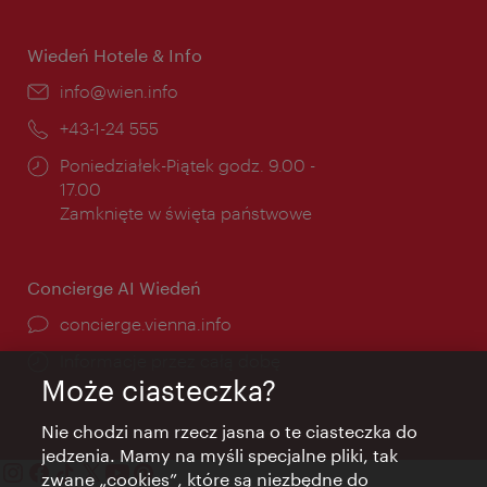
otwarcia:
Wiedeń Hotele & Info
E-
info@wien.info
mail:
Telefon:
+43-1-24 555
Godziny
Poniedziałek-Piątek godz. 9.00 -
otwarcia:
17.00
Zamknięte w święta państwowe
Concierge AI Wiedeń
concierge.vienna.info
Informacje przez całą dobę
Może ciasteczka?
Nie chodzi nam rzecz jasna o te ciasteczka do
jedzenia. Mamy na myśli specjalne pliki, tak
zwane „cookies”, które są niezbędne do